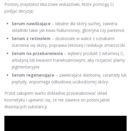
Poniżej znajdziesz kluczowe wskazówki, które pomogą Ci
podjąć decyzję:
Serum nawilżające
– idealne dla skóry suchej, zawiera
składniki takie jak kwas hialuronowy, gliceryna czy pantenol.
Serum z retinolem
– doskonałe w walce z oznakami
starzenia się skóry, poprawia teksturę i redukuje zmarszczki.
Serum na przebarwienia
– wybierz produkt z witaminą C,
arbutyną lub kwasem traneksamowym, aby rozjaśnić plamy
pigmentacyjne.
Serum regenerujące
– zawierające alantoinę, ceramidy lub
peptydy, wspomaga odbudowę uszkodzonej skóry.
Przed zakupem warto dokładnie przeanalizować skład
kosmetyku i upewnić się, że nie zawiera on potencjalnie
drażniących substancji.