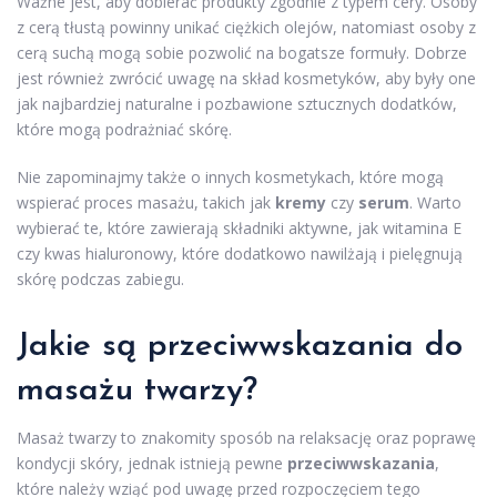
Ważne jest, aby dobierać produkty zgodnie z typem cery. Osoby
z cerą tłustą powinny unikać ciężkich olejów, natomiast osoby z
cerą suchą mogą sobie pozwolić na bogatsze formuły. Dobrze
jest również zwrócić uwagę na skład kosmetyków, aby były one
jak najbardziej naturalne i pozbawione sztucznych dodatków,
które mogą podrażniać skórę.
Nie zapominajmy także o innych kosmetykach, które mogą
wspierać proces masażu, takich jak
kremy
czy
serum
. Warto
wybierać te, które zawierają składniki aktywne, jak witamina E
czy kwas hialuronowy, które dodatkowo nawilżają i pielęgnują
skórę podczas zabiegu.
Jakie są przeciwwskazania do
masażu twarzy?
Masaż twarzy to znakomity sposób na relaksację oraz poprawę
kondycji skóry, jednak istnieją pewne
przeciwwskazania
,
które należy wziąć pod uwagę przed rozpoczęciem tego