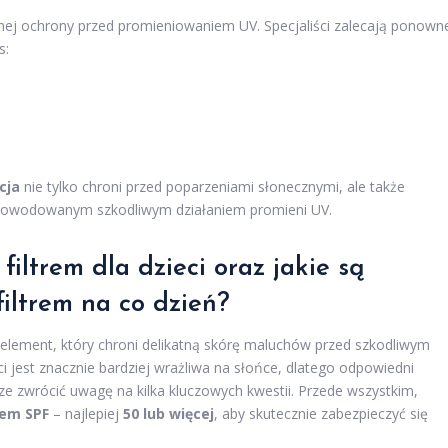
cznej ochrony przed promieniowaniem UV. Specjaliści zalecają ponown
s:
cja
nie tylko chroni przed poparzeniami słonecznymi, ale także
powodowanym szkodliwym działaniem promieni UV.
filtrem dla dzieci oraz jakie są
filtrem na co dzień?
element, który chroni delikatną skórę maluchów przed szkodliwym
 jest znacznie bardziej wrażliwa na słońce, dlatego odpowiedni
ze zwrócić uwagę na kilka kluczowych kwestii. Przede wszystkim,
iem SPF
– najlepiej
50 lub więcej
, aby skutecznie zabezpieczyć się