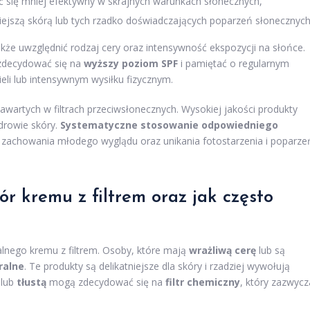
ć się mniej efektywny w skrajnych warunkach słonecznych,
ejszą skórą lub tych rzadko doświadczających poparzeń słonecznych
kże uwzględnić rodzaj cery oraz intensywność ekspozycji na słońce.
zdecydować się na
wyższy poziom SPF
i pamiętać o regularnym
eli lub intensywnym wysiłku fizycznym.
awartych w filtrach przeciwsłonecznych. Wysokiej jakości produkty
drowie skóry.
Systematyczne stosowanie odpowiedniego
 zachowania młodego wyglądu oraz unikania fotostarzenia i poparze
 kremu z filtrem oraz jak często
nego kremu z filtrem. Osoby, które mają
wrażliwą cerę
lub są
ralne
. Te produkty są delikatniejsze dla skóry i rzadziej wywołują
lub
tłustą
mogą zdecydować się na
filtr chemiczny
, który zazwycz