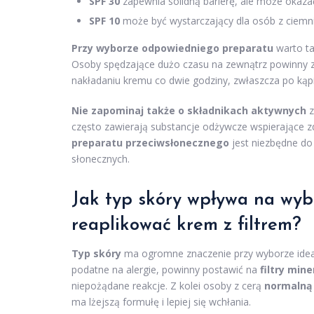
SPF 30
zapewnia solidną barierę, ale może okaza
SPF 10
może być wystarczający dla osób z ciemni
Przy wyborze odpowiedniego preparatu
warto ta
Osoby spędzające dużo czasu na zewnątrz powinny 
nakładaniu kremu co dwie godziny, zwłaszcza po kąpi
Nie zapominaj także o składnikach aktywnych
z
często zawierają substancje odżywcze wspierające z
preparatu przeciwsłonecznego
jest niezbędne do
słonecznych.
Jak
typ skóry
wpływa na wybór
reaplikować krem z filtrem?
Typ skóry
ma ogromne znaczenie przy wyborze ideal
podatne na alergie, powinny postawić na
filtry mine
niepożądane reakcje. Z kolei osoby z cerą
normalną
ma lżejszą formułę i lepiej się wchłania.