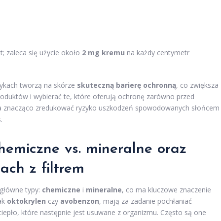
; zaleca się użycie około
2 mg kremu
na każdy centymetr
tykach tworzą na skórze
skuteczną barierę ochronną
, co zwiększa
roduktów i wybierać te, które oferują ochronę zarówno przed
na znacząco zredukować ryzyko uszkodzeń spowodowanych słońcem 
.
chemiczne vs. mineralne oraz
mach
z filtrem
główne typy:
chemiczne
i
mineralne
, co ma kluczowe znaczenie
jak
oktokrylen
czy
avobenzon
, mają za zadanie pochłaniać
ciepło, które następnie jest usuwane z organizmu. Często są one