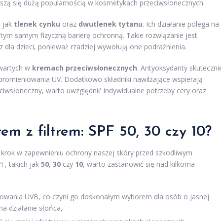
cieszą się dużą popularnością w kosmetykach przeciwsłonecznych.
h jak
tlenek cynku
oraz
dwutlenek tytanu
. Ich działanie polega na
 tym samym fizyczną barierę ochronną. Takie rozwiązanie jest
 dla dzieci, ponieważ rzadziej wywołują one podrażnienia.
wartych w
kremach przeciwsłonecznych
. Antyoksydanty skuteczni
promieniowania UV. Dodatkowo składniki nawilżające wspierają
zeciwsłoneczny, warto uwzględnić indywidualne potrzeby cery oraz
m z filtrem: SPF 50, 30 czy 10?
y krok w zapewnieniu ochrony naszej skóry przed szkodliwym
F, takich jak
50
,
30
czy
10
, warto zastanowić się nad kilkoma
owania UVB, co czyni go doskonałym wyborem dla osób o jasnej
 na działanie słońca,