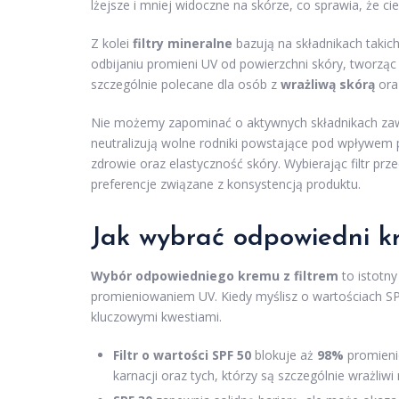
lżejsze i mniej widoczne na skórze, co sprawia, że 
Z kolei
filtry mineralne
bazują na składnikach takic
odbijaniu promieni UV od powierzchni skóry, tworząc
szczególnie polecane dla osób z
wrażliwą skórą
oraz
Nie możemy zapominać o aktywnych składnikach za
neutralizują wolne rodniki powstające pod wpływem 
zdrowie oraz elastyczność skóry. Wybierając filtr pr
preferencje związane z konsystencją produktu.
Jak wybrać odpowiedni kre
Wybór odpowiedniego kremu z filtrem
to istotn
promieniowaniem UV. Kiedy myślisz o wartościach SP
kluczowymi kwestiami.
Filtr o wartości SPF 50
blokuje aż
98%
promieni
karnacji oraz tych, którzy są szczególnie wrażliwi