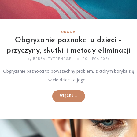
URODA
Obgryzanie paznokci u dzieci –
przyczyny, skutki i metody eliminacji
by
B2BEAUTYTRENDS.PL
20 LIPCA 2026
Obgryzanie paznokci to powszechny problem, z którym boryka się
wiele dzieci, a jego…
WIĘCEJ...