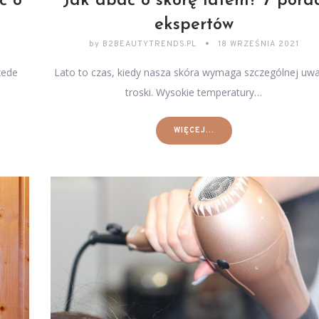
ć o
Jak dbać o skórę latem? 7 pora
ekspertów
by
B2BEAUTYTRENDS.PL
18 WRZEŚNIA 2021
zede
Lato to czas, kiedy nasza skóra wymaga szczególnej uwag
troski. Wysokie temperatury…
WIĘCEJ...