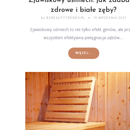
Zjawiskowy uśmiech: jak zadba
zdrowe i białe zęby?
by
B2BEAUTYTRENDS.PL
19 WRZEŚNIA 2021
Zjawiskowy uśmiech to nie tylko efekt genów, ale pr
wszystkim efektywna pielęgnacja zębów.…
WIĘCEJ...