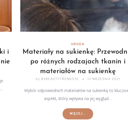
URODA
i i
Materiały na sukienkę: Przewodn
lnie
po różnych rodzajach tkanin i
materiałów na sukienkę
by
B2BEAUTYTRENDS.PL
13 WRZEŚNIA 2021
je
i…
Wybór odpowiednich materiałów na sukienkę to kluczo
aspekt, który wpływa na jej wygląd…
WIĘCEJ...