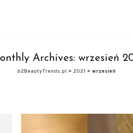
nthly Archives:
wrzesień 2
b2BeautyTrends.pl
>
2021
>
wrzesień