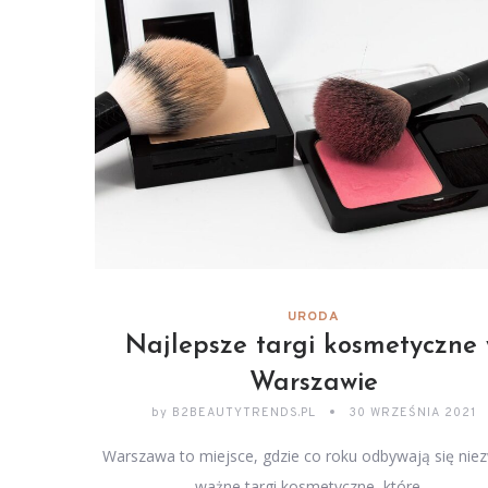
URODA
Najlepsze targi kosmetyczne
Warszawie
by
B2BEAUTYTRENDS.PL
30 WRZEŚNIA 2021
Warszawa to miejsce, gdzie co roku odbywają się nie
ważne targi kosmetyczne, które…