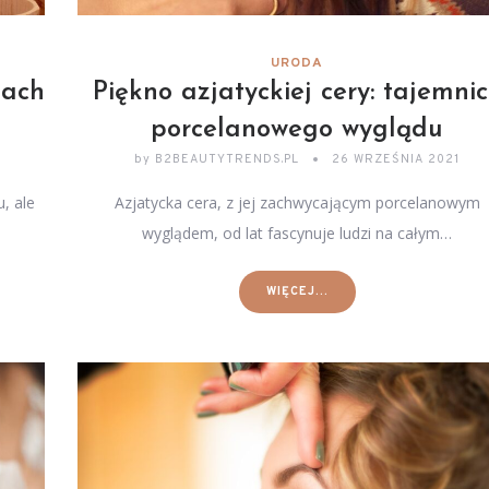
URODA
pach
Piękno azjatyckiej cery: tajemni
porcelanowego wyglądu
by
B2BEAUTYTRENDS.PL
26 WRZEŚNIA 2021
, ale
Azjatycka cera, z jej zachwycającym porcelanowym
wyglądem, od lat fascynuje ludzi na całym…
WIĘCEJ...