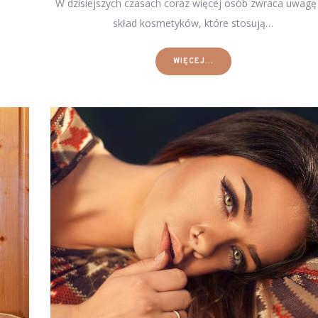
W dzisiejszych czasach coraz więcej osób zwraca uwagę
skład kosmetyków, które stosują…
WIĘCEJ...