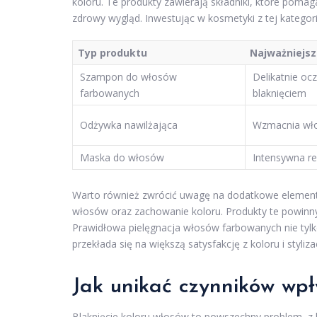
koloru. Te produkty zawierają składniki, które pomag
zdrowy wygląd. Inwestując w kosmetyki z tej kategor
Typ produktu
Najważniejsz
Szampon do włosów
Delikatnie ocz
farbowanych
blaknięciem
Odżywka nawilżająca
Wzmacnia włos
Maska do włosów
Intensywna re
Warto również zwrócić uwagę na dodatkowe elementy 
włosów oraz zachowanie koloru. Produkty te powinny
Prawidłowa pielęgnacja włosów farbowanych nie tylko
przekłada się na większą satysfakcję z koloru i stylizac
Jak unikać czynników wpł
Blaknięcie koloru włosów to powszechny problem, z 