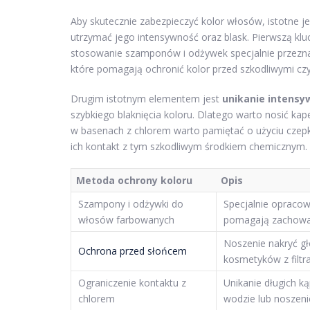
Aby skutecznie zabezpieczyć kolor włosów, istotne 
utrzymać jego intensywność oraz blask. Pierwszą kl
stosowanie szamponów i odżywek specjalnie przezna
które pomagają ochronić kolor przed szkodliwymi cz
Drugim istotnym elementem jest
unikanie intensy
szybkiego blaknięcia koloru. Dlatego warto nosić kape
w basenach z chlorem warto pamiętać o użyciu czep
ich kontakt z tym szkodliwym środkiem chemicznym.
Metoda ochrony koloru
Opis
Szampony i odżywki do
Specjalnie opracow
włosów farbowanych
pomagają zachować
Noszenie nakryć g
Ochrona przed słońcem
kosmetyków z filtr
Ograniczenie kontaktu z
Unikanie długich ką
chlorem
wodzie lub noszeni