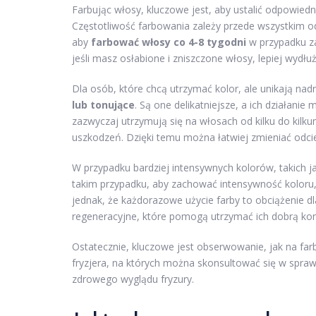
Farbując włosy, kluczowe jest, aby ustalić odpowiedn
Częstotliwość farbowania zależy przede wszystkim od
aby
farbować włosy co 4-8 tygodni
w przypadku za
jeśli masz osłabione i zniszczone włosy, lepiej wydłu
Dla osób, które chcą utrzymać kolor, ale unikają n
lub tonujące
. Są one delikatniejsze, a ich działan
zazwyczaj utrzymują się na włosach od kilku do kilk
uszkodzeń. Dzięki temu można łatwiej zmieniać odci
W przypadku bardziej intensywnych kolorów, takich j
takim przypadku, aby zachować intensywność koloru
jednak, że każdorazowe użycie farby to obciążenie d
regeneracyjne, które pomogą utrzymać ich dobrą kon
Ostatecznie, kluczowe jest obserwowanie, jak na far
fryzjera, na których można skonsultować się w spraw
zdrowego wyglądu fryzury.