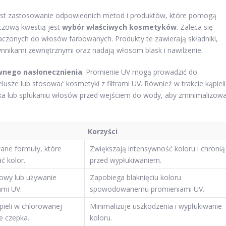
jest zastosowanie odpowiednich metod i produktów, które pomogą
uczową kwestią jest
wybór właściwych kosmetyków
. Zaleca się
czonych do włosów farbowanych. Produkty te zawierają składniki,
ynnikami zewnętrznymi oraz nadają włosom blask i nawilżenie.
wnego nasłonecznienia
. Promienie UV mogą prowadzić do
lusze lub stosować kosmetyki z filtrami UV. Również w trakcie kąpieli
ka lub spłukaniu włosów przed wejściem do wody, aby zminimalizow
Korzyści
ane formuły, które
Zwiększają intensywność koloru i chronią
 kolor.
przed wypłukiwaniem.
łowy lub używanie
Zapobiega blaknięciu koloru
ami UV.
spowodowanemu promieniami UV.
pieli w chlorowanej
Minimalizuje uszkodzenia i wypłukiwanie
e czepka.
koloru.