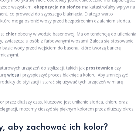
Przede wszystkim,
ekspozycja na słońce
ma katastrofalny wpływ na
nt, co prowadzi do szybszego blaknięcia. Dlatego warto
, które mogą osłonić włosy przed bezpośrednim działaniem słońca.
est
chlor
obecny w wodzie basenowej. Ma on tendencję do utleniani
 zwłaszcza u osób z farbowanymi włosami. Zaleca się stosowanie
 bazie wody przed wejściem do basenu, które tworzą barierę
micznymi.
urowych urządzeń do stylizacji, takich jak
prostownice
czy
turę
włosa
i przyspieszyć proces blaknięcia koloru. Aby zmniejszyć
ukty do stylizacji i starać się używać tych urządzeń w miarę
przez dłuższy czas, kluczowe jest unikanie słońca, chloru oraz
ielęgnacji, możemy cieszyć się pięknym kolorem przez dłuższy okres.
y, aby zachować ich kolor?