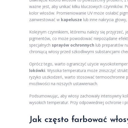
ważne jest, aby unikać kilku kluczowych czynników. 
kolor włosów. Promieniowanie UV może osłabić pigme
zainwestować w
kapelusze
lub inne nakrycia głowy
Kolejnym czynnikiem, któremu należy się przyjrzeć, j
pigmentów, co może powodować niepożądane efekty,
specjalnych
sprayów ochronnych
lub preparatów na
chroniącą włosy przed szkodliwymi substancjami che
Oprócz tego, warto ograniczyć użycie wysokotemperat
lokówki
. Wysoka temperatura może zniszczyć struk
ryzyko uszkodzeń, warto stosować termoochronne prod
możliwości na niższych ustawieniach.
Podsumowując, aby włosy zachowały intensywny kolor 
wysokich temperatur. Przy odpowiedniej ochronie i p
Jak często farbować włos