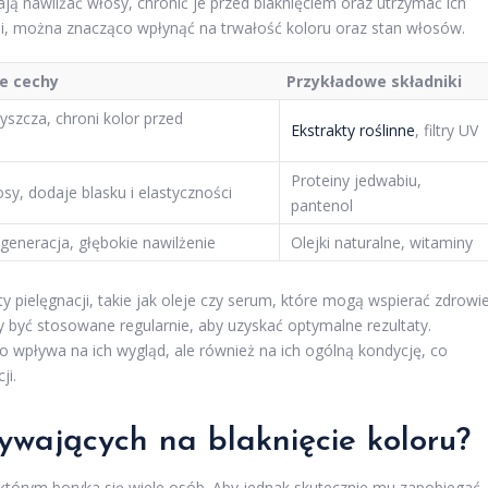
ają nawilżać włosy, chronić je przed blaknięciem oraz utrzymać ich
ii, można znacząco wpłynąć na trwałość koloru oraz stan włosów.
e cechy
Przykładowe składniki
yszcza, chroni kolor przed
Ekstrakty roślinne
, filtry UV
Proteiny jedwabiu,
y, dodaje blasku i elastyczności
pantenol
generacja, głębokie nawilżenie
Olejki naturalne, witaminy
pielęgnacji, takie jak oleje czy serum, które mogą wspierać zdrowi
 być stosowane regularnie, aby uzyskać optymalne rezultaty.
 wpływa na ich wygląd, ale również na ich ogólną kondycję, co
ji.
ywających na blaknięcie koloru?
którym boryka się wiele osób. Aby jednak skutecznie mu zapobiegać,