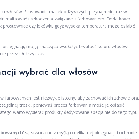
niu włosów. Stosowanie masek odżywczych przynajmniej raz w
minimalizować uszkodzenia związane z farbowaniem. Dodatkowo
 jak prostownice czy lokówki, gdyż wysoka temperatura może osłabić
 pielęgnacji, mogą znacząco wydłużyć trwałość koloru włosów i
ie przez dłuższy czas.
nacji wybrać dla włosów
 farbowanych jest niezwykle istotny, aby zachować ich zdrowie ora
ególnej troski, ponieważ proces farbowania może je osłabić i
Dlatego warto wybierać produkty dedykowane specjalnie do tego typu
rbowanych’
są stworzone z myślą o delikatnej pielęgnacji i ochronie