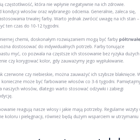
ią częstotliwość, która nie wpłynie negatywnie na ich zdrowie.
 kondycji włosów oraz wybranego odcienia. Generalnie, zaleca się,
stosowania trwałej farby. Warto jednak zwrócić uwagę na ich stan –
żyć ten czas do 10-12 tygodni.
admiernej chemii, doskonałym rozwiązaniem mogą być farby
półtrwał
ie można dostosować do indywidualnych potrzeb. Farby tonujące
unastu myć, co pozwala na częstsze ich stosowanie bez ryzyka dużych
enie czy korygować kolor, gdy zauważymy jego wypłukiwanie.
ak czerwone czy niebieskie, można zauważyć ich szybsze blaknięcie. 
, konieczne może być farbowanie włosów co 3-6 tygodni. Pamiętajm
la naszych włosów, dlatego warto stosować odżywki i zabiegi
dycję.
bowanie reagują nasze włosy i jakie mają potrzeby. Regularne wizyty 
ie koloru i pielęgnacji, również będą dużym wsparciem w utrzymaniu