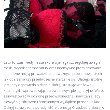
Lato to czas, kiedy nasza skóra wymaga szczególnej uwagi i
troski. Wysokie temperatury oraz intensywne promieniowanie
słoneczne mogą prowadzić do poważnych problemów, takich
jak oparzenia czy przedwczesne starzenie się. Dlatego istotne
jest, aby odpowiednio dbać o skórę, stosując właściwe
kosmetyki i wprowadzając zdrowe nawyki pielęgnacyjne. Warto
zainwestować w ochronę przeciwsłoneczną i nawilżenie, aby
cieszyć się zdrowym i promiennym wyglądem przez całe lato.
Odkryj sprawdzone porady, które pomogą Ci zadbać o skórę w