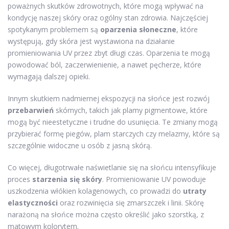
poważnych skutków zdrowotnych, które mogą wpływać na
kondycję naszej skóry oraz ogólny stan zdrowia. Najczęściej
spotykanym problemem są
oparzenia słoneczne
, które
występują, gdy skóra jest wystawiona na działanie
promieniowania UV przez zbyt długi czas. Oparzenia te mogą
powodować ból, zaczerwienienie, a nawet pęcherze, które
wymagają dalszej opieki.
Innym skutkiem nadmiernej ekspozycji na słońce jest rozwój
przebarwień
skórnych, takich jak plamy pigmentowe, które
mogą być nieestetyczne i trudne do usunięcia. Te zmiany mogą
przybierać formę piegów, plam starczych czy melazmy, które są
szczególnie widoczne u osób z jasną skórą.
Co więcej, długotrwałe naświetlanie się na słońcu intensyfikuje
proces
starzenia się skóry
. Promieniowanie UV powoduje
uszkodzenia włókien kolagenowych, co prowadzi do
utraty
elastyczności
oraz rozwinięcia się zmarszczek i linii. Skórę
narażoną na słońce można często określić jako szorstką, z
matowym kolorytem.