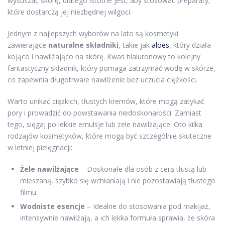
wysuszać skórę, dlatego istotne jest, aby stosować preparaty,
które dostarczą jej niezbędnej wilgoci.
Jednym z najlepszych wyborów na lato są kosmetyki
zawierające
naturalne składniki
, takie jak
aloes
, który działa
kojąco i nawilżająco na skórę. Kwas hialuronowy to kolejny
fantastyczny składnik, który pomaga zatrzymać wodę w skórze,
co zapewnia długotrwałe nawilżenie bez uczucia ciężkości.
Warto unikać ciężkich, tłustych kremów, które mogą zatykać
pory i prowadzić do powstawania niedoskonałości. Zamiast
tego, sięgaj po lekkie emulsje lub żele nawilżające. Oto kilka
rodzajów kosmetyków, które mogą być szczególnie skuteczne
w letniej pielęgnacji:
Żele nawilżające
– Doskonałe dla osób z cerą tłustą lub
mieszaną, szybko się wchłaniają i nie pozostawiają tłustego
filmu.
Wodniste esencje
– Idealne do stosowania pod makijaż,
intensywnie nawilżają, a ich lekka formuła sprawia, że skóra