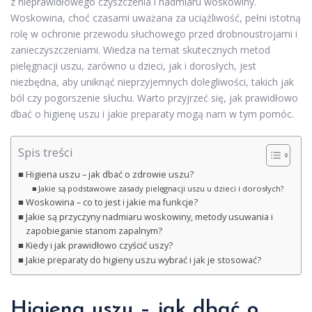
z nieprawidłowego czyszczenia i nadmiaru woskowiny.
Woskowina, choć czasami uważana za uciążliwość, pełni istotną
rolę w ochronie przewodu słuchowego przed drobnoustrojami i
zanieczyszczeniami. Wiedza na temat skutecznych metod
pielęgnacji uszu, zarówno u dzieci, jak i dorosłych, jest
niezbędna, aby uniknąć nieprzyjemnych dolegliwości, takich jak
ból czy pogorszenie słuchu. Warto przyjrzeć się, jak prawidłowo
dbać o higienę uszu i jakie preparaty mogą nam w tym pomóc.
Spis treści
Higiena uszu – jak dbać o zdrowie uszu?
Jakie są podstawowe zasady pielęgnacji uszu u dzieci i dorosłych?
Woskowina – co to jest i jakie ma funkcje?
Jakie są przyczyny nadmiaru woskowiny, metody usuwania i
zapobieganie stanom zapalnym?
Kiedy i jak prawidłowo czyścić uszy?
Jakie preparaty do higieny uszu wybrać i jak je stosować?
Higiena uszu –
jak dbać
o