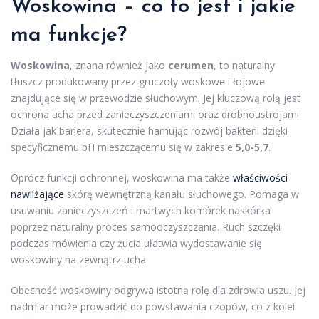
Woskowina – co to jest i jakie
ma funkcje?
Woskowina
, znana również jako
cerumen
, to naturalny
tłuszcz produkowany przez gruczoły woskowe i łojowe
znajdujące się w przewodzie słuchowym. Jej kluczową rolą jest
ochrona ucha przed zanieczyszczeniami oraz drobnoustrojami.
Działa jak bariera, skutecznie hamując rozwój bakterii dzięki
specyficznemu pH mieszczącemu się w zakresie
5,0-5,7
.
Oprócz funkcji ochronnej, woskowina ma także
właściwości
nawilżające
skórę wewnętrzną kanału słuchowego. Pomaga w
usuwaniu zanieczyszczeń i martwych komórek naskórka
poprzez naturalny proces samooczyszczania. Ruch szczęki
podczas mówienia czy żucia ułatwia wydostawanie się
woskowiny na zewnątrz ucha.
Obecność woskowiny odgrywa istotną rolę dla zdrowia uszu. Jej
nadmiar może prowadzić do powstawania czopów, co z kolei