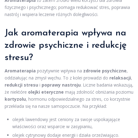
Aromaterapia
to zatem źródło wielu korzyści dla zdrowia
fizycznego i psychicznego; pomaga redukować stres, poprawia
nastrój i wspiera leczenie różnych dolegliwości.
Jak aromaterapia wpływa na
zdrowie psychiczne i redukcję
stresu?
Aromaterapia
pozytywnie wpływa na
zdrowie psychiczne
,
oddziałując na zmysł węchu. To z kolei prowadzi do
relaksacji
,
redukcji stresu
i
poprawy nastroju
. Liczne badania wskazują,
że niektóre
olejki eteryczne
mają zdolność obniżania poziomu
kortyzolu
, hormonu odpowiedzialnego za stres, co korzystnie
przekłada się na nasze samopoczucie. Na przykład:
olejek lawendowy jest ceniony za swoje uspokajające
właściwości oraz wsparcie w zasypianiu,
olejek cytrynowy dodaje energii i działa orzeźwiająco.