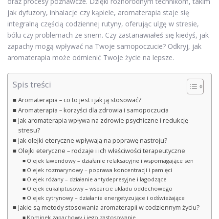
oraz procesy poznawcze. Dzięki różnorodnym technikom, takim
jak dyfuzory, inhalacje czy kąpiele, aromaterapia staje się
integralną częścią codziennej rutyny, oferując ulgę w stresie,
bólu czy problemach ze snem. Czy zastanawiałeś się kiedyś, jak
zapachy mogą wpływać na Twoje samopoczucie? Odkryj, jak
aromaterapia może odmienić Twoje życie na lepsze.
Spis treści
Aromaterapia – co to jest i jak ją stosować?
Aromaterapia – korzyści dla zdrowia i samopoczucia
Jak aromaterapia wpływa na zdrowie psychiczne i redukcję
stresu?
Jak olejki eteryczne wpływają na poprawę nastroju?
Olejki eteryczne – rodzaje i ich właściwości terapeutyczne
Olejek lawendowy – działanie relaksacyjne i wspomagające sen
Olejek rozmarynowy – poprawa koncentracji i pamięci
Olejek różany – działanie antydepresyjne i łagodzące
Olejek eukaliptusowy – wsparcie układu oddechowego
Olejek cytrynowy – działanie energetyzujące i odświeżające
Jakie są metody stosowania aromaterapii w codziennym życiu?
Kominek zapachowy i jego zastosowanie