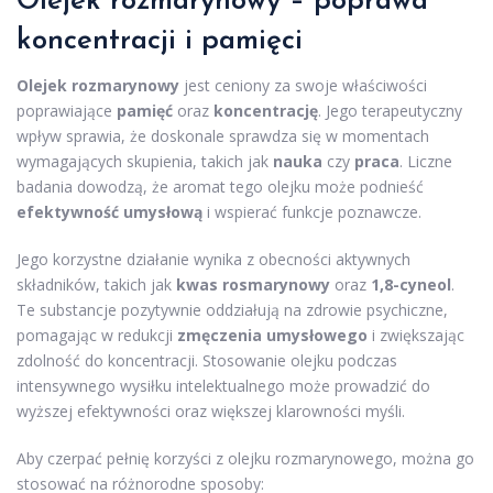
Olejek rozmarynowy
– poprawa
koncentracji i pamięci
Olejek rozmarynowy
jest ceniony za swoje właściwości
poprawiające
pamięć
oraz
koncentrację
. Jego terapeutyczny
wpływ sprawia, że doskonale sprawdza się w momentach
wymagających skupienia, takich jak
nauka
czy
praca
. Liczne
badania dowodzą, że aromat tego olejku może podnieść
efektywność umysłową
i wspierać funkcje poznawcze.
Jego korzystne działanie wynika z obecności aktywnych
składników, takich jak
kwas rosmarynowy
oraz
1,8-cyneol
.
Te substancje pozytywnie oddziałują na zdrowie psychiczne,
pomagając w redukcji
zmęczenia umysłowego
i zwiększając
zdolność do koncentracji. Stosowanie olejku podczas
intensywnego wysiłku intelektualnego może prowadzić do
wyższej efektywności oraz większej klarowności myśli.
Aby czerpać pełnię korzyści z olejku rozmarynowego, można go
stosować na różnorodne sposoby: