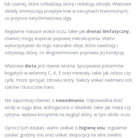
lub czarnej, które schładzają skórę i redukują obrzęki. Właściwe
okłady zmniejszają przepływ krwi w naczyniach krwionośnych,
co przynosi natychmiastową ulgę.
Regularne masaże wokół oczu, takie jak
drenaż limfatyczny
,
również mogą wspierać poprawę mikrokrążenia. Warto
wykorzystywać do tego naturalne oleje, które nawilżają i
odżywiają skórę, co długoterminowo poprawia jej kondycję.
Właściwa
dieta
jest równie istotna. Spożywanie pokarmów
bogatych w witaminy C, K, E oraz minerały, takie jak żelazo czy
cynk, może sprzyjać zdrowiu skóry. Należy unikać nadmiaru soli,
cukrów i tłuszczów trans.
Nie zapominaj również o
nawadnianiu
. Odpowiednia ilość
wody w ciągu dnia, wzbogacona o składniki, takie jak mięta czy
cytryna, wpływa korzystnie na wygląd skóry, w tym okolic oczu.
Oprócz tych działań, warto zadbać o
higienę snu
, regularnie
ustalać godziny snu oraz unikać ekspozycji na silne światło