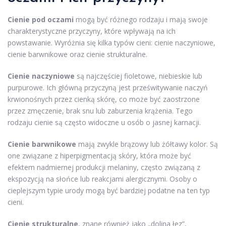
Cienie pod oczami
mogą być różnego rodzaju i mają swoje
charakterystyczne przyczyny, które wpływają na ich
powstawanie. Wyróżnia się kilka typów cieni: cienie naczyniowe,
cienie barwnikowe oraz cienie strukturalne.
Cienie naczyniowe
są najczęściej fioletowe, niebieskie lub
purpurowe. Ich główną przyczyną jest prześwitywanie naczyń
krwionośnych przez cienką skórę, co może być zaostrzone
przez zmęczenie, brak snu lub zaburzenia krążenia. Tego
rodzaju cienie są często widoczne u osób o jasnej karnacji.
Cienie barwnikowe
mają zwykle brązowy lub żółtawy kolor. Są
one związane z hiperpigmentacją skóry, która może być
efektem nadmiernej produkcji melaniny, często związaną z
ekspozycją na słońce lub reakcjami alergicznymi. Osoby o
cieplejszym typie urody mogą być bardziej podatne na ten typ
cieni.
Cienie strukturalne
, znane również jako „dolina łez”,