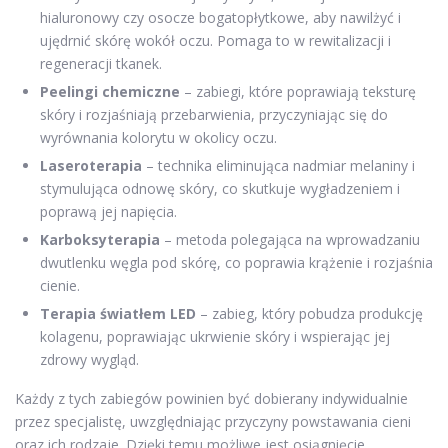
hialuronowy czy osocze bogatopłytkowe, aby nawilżyć i
ujędrnić skórę wokół oczu. Pomaga to w rewitalizacji i
regeneracji tkanek.
Peelingi chemiczne
– zabiegi, które poprawiają teksturę
skóry i rozjaśniają przebarwienia, przyczyniając się do
wyrównania kolorytu w okolicy oczu.
Laseroterapia
– technika eliminująca nadmiar melaniny i
stymulująca odnowę skóry, co skutkuje wygładzeniem i
poprawą jej napięcia.
Karboksyterapia
– metoda polegająca na wprowadzaniu
dwutlenku węgla pod skórę, co poprawia krążenie i rozjaśnia
cienie.
Terapia światłem LED
– zabieg, który pobudza produkcję
kolagenu, poprawiając ukrwienie skóry i wspierając jej
zdrowy wygląd.
Każdy z tych zabiegów powinien być dobierany indywidualnie
przez specjalistę, uwzględniając przyczyny powstawania cieni
oraz ich rodzaje. Dzięki temu możliwe jest osiągnięcie