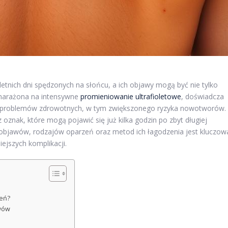
etnich dni spędzonych na słońcu, a ich objawy mogą być nie tylko
, narażona na intensywne
promieniowanie ultrafioletowe
, doświadcza
h problemów zdrowotnych, w tym zwiększonego ryzyka nowotworów.
z oznak, które mogą pojawić się już kilka godzin po zbyt długiej
 objawów, rodzajów oparzeń oraz metod ich łagodzenia jest kluczow
ejszych komplikacji.
zeń?
wów