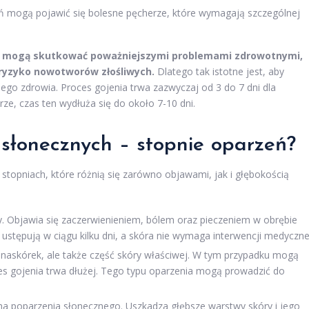
 mogą pojawić się bolesne pęcherze, które wymagają szczególnej
ne mogą skutkować poważniejszymi problemami zdrowotnymi,
 ryzyko nowotworów złośliwych.
Dlatego tak istotne jest, aby
go zdrowia. Proces gojenia trwa zazwyczaj od 3 do 7 dni dla
ze, czas ten wydłuża się do około 7-10 dni.
 słonecznych – stopnie oparzeń?
stopniach, które różnią się zarówno objawami, jak i głębokością
y. Objawia się zaczerwienieniem, bólem oraz pieczeniem w obrębie
 ustępują w ciągu kilku dni, a skóra nie wymaga interwencji medyczne
 naskórek, ale także część skóry właściwej. W tym przypadku mogą
ces gojenia trwa dłużej. Tego typu oparzenia mogą prowadzić do
ma poparzenia słonecznego. Uszkadza głębsze warstwy skóry i jego