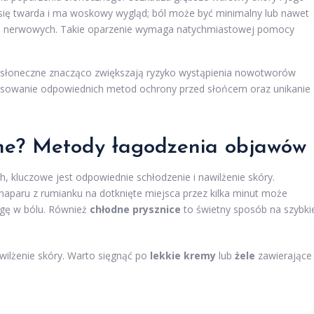
e się twarda i ma woskowy wygląd; ból może być minimalny lub nawet
ń nerwowych. Takie oparzenie wymaga natychmiastowej pomocy
a słoneczne znacząco zwiększają ryzyko wystąpienia nowotworów
t stosowanie odpowiednich metod ochrony przed słońcem oraz unikanie
zne? Metody łagodzenia objawów
, kluczowe jest odpowiednie schłodzenie i nawilżenie skóry.
naparu z rumianku na dotknięte miejsca przez kilka minut może
lgę w bólu. Również
chłodne prysznice
to świetny sposób na szybki
wilżenie skóry. Warto sięgnąć po
lekkie kremy
lub
żele
zawierające