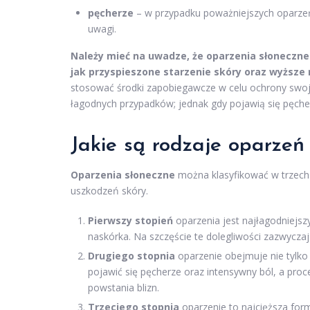
pęcherze
– w przypadku poważniejszych oparzeń
uwagi.
Należy mieć na uwadze, że oparzenia słonecz
jak przyspieszone starzenie skóry oraz wyższe
stosować środki zapobiegawcze w celu ochrony swoje
łagodnych przypadków; jednak gdy pojawią się pęcher
Jakie są rodzaje oparzeń
Oparzenia słoneczne
można klasyfikować w trzech 
uszkodzeń skóry.
Pierwszy stopień
oparzenia jest najłagodniejsz
naskórka. Na szczęście te dolegliwości zazwyczaj
Drugiego stopnia
oparzenie obejmuje nie tylko
pojawić się pęcherze oraz intensywny ból, a pro
powstania blizn.
Trzeciego stopnia
oparzenie to najcięższa for