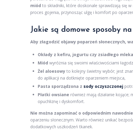
miód
to składniki, które doskonale sprawdzają się w
proces gojenia, przynosząc ulgę i komfort po oparze
Jakie są domowe sposoby na
Aby złagodzić objawy poparzeń słonecznych, w
Okłady z kefiru, jogurtu czy zsiadłego mlek
Miód
wyróżnia się swoimi właściwościami łagodz
Żel aloesowy
to kolejny świetny wybór; jest zna
do aplikacji na dotknięte oparzeniem miejsca,
Pasta sporządzona z
sody oczyszczonej
potra
Płatki owsiane
również mają działanie kojące; 
opuchliznę i dyskomfort.
Nie można zapominać o odpowiednim nawodnie
oparzeniu słonecznym. Warto również unikać bezpoś
dodatkowych uszkodzeń tkanek.