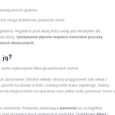
eszają proces gojenia.
 które mogą dodatkowo podrażnić skórę.
izmu. Regularne picie dużej ilości wody jest niezbędne dla
nia skóry.
Spożywanie płynów wspiera naturalne procesy
niach słonecznych.
 ją?
h, warto wykorzystać kilka sprawdzonych metod.
lub zastosować chłodne okłady. Można przygotować taki okład z
sposób na ulżenie w bólu i zmniejszenie stanu zapalnego. Należy
j wody bezpośrednio na oparzenia oraz unikać lodu, ponieważ może 
e nawilżenie. Preparaty zawierające
pantenol
są szczególnie
e oraz przyspieszające regenerację naskórka. Dodatkowo
aloes
i