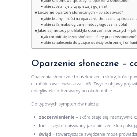
Jakie są domowe sposoby na oparzenia słoneczne?
Jakie substancje przyspieszają gojenie?
Leczenie oparzeń słonecznych – co stosować?
Jakie kremy i maści na oparzenia słoneczne są skuteczn
Jakie są farmakologiczne metody łagodzenia bólu?
Jakie są metody profilaktyki oparzeń słonecznych – jak 
Jak chronić się przed słońcem – filtry przeciwsłoneczne?
Jakie są zalecenia dotyczące odzieży ochronnej i unikani
Oparzenia słoneczne – co 
Oparzenia słoneczne to uszkodzenia skóry, które pow
ultrafioletowe, zwłaszcza UVB. Zwykle objawy pojawiaj
dolegliwości odczuwamy po około dobie.
Do typowych symptomów należą:
zaczerwienienie
– skóra staje się intensywnie 
ból
– często opisywany jako pieczenie lub pulsuj
świąd
– towarzyszące swędzenie może prowadzi