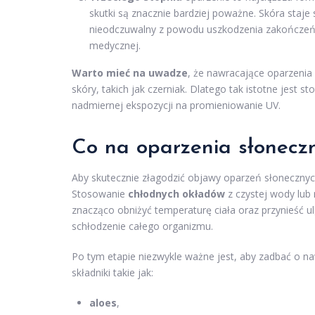
skutki są znacznie bardziej poważne. Skóra staj
nieodczuwalny z powodu uszkodzenia zakończe
medycznej.
Warto mieć na uwadze
, że nawracające oparzeni
skóry, takich jak czerniak. Dlatego tak istotne jes
nadmiernej ekspozycji na promieniowanie UV.
Co na oparzenia słonec
Aby skutecznie złagodzić objawy oparzeń słonecznych
Stosowanie
chłodnych okładów
z czystej wody lub 
znacząco obniżyć temperaturę ciała oraz przynieść u
schłodzenie całego organizmu.
Po tym etapie niezwykle ważne jest, aby zadbać o na
składniki takie jak:
aloes
,