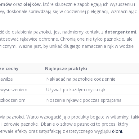
remów
oraz
olejków
, które skutecznie zapobiegają ich wysuszeniu i
nowy, doskonale sprawdzają się w codziennej pielęgnacji, wzmacniając
ć do osłabienia paznokci, jest nadmierny kontakt z
detergentami
.
stosować rękawice ochronne. Chronią one nie tylko paznokcie, ale
icznymi. Ważne jest, by unikać długiego namaczania rąk w wodzie
ze cechy
Najlepsze praktyki
awilża
Nakładać na paznokcie codziennie
d wysuszeniem
Używać po każdym myciu rąk
szkodzeniom
Noszenie rękawic podczas sprzątania
ia paznokci. Warto wzbogacić ją o produkty bogate w witaminy, taki
i zdrowie paznokci. Dbanie o zdrowie paznokci to proces, który
otrwałe efekty oraz satysfakcję z estetycznego wyglądu
dłoni
.