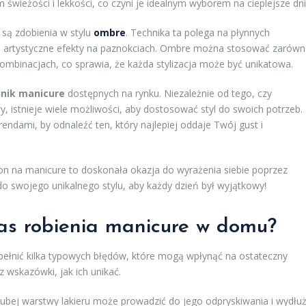
świeżości i lekkości, co czyni je idealnym wyborem na cieplejsze dni
są zdobienia w stylu
ombre
. Technika ta polega na płynnych
 i artystyczne efekty na paznokciach. Ombre można stosować zarów
 kombinacjach, co sprawia, że każda stylizacja może być unikatowa.
nik manicure
dostępnych na rynku. Niezależnie od tego, czy
, istnieje wiele możliwości, aby dostosować styl do swoich potrzeb.
dami, by odnaleźć ten, który najlepiej oddaje Twój gust i
n na manicure to doskonała okazja do wyrażenia siebie poprzez
 do swojego unikalnego stylu, aby każdy dzień był wyjątkowy!
zas robienia manicure w domu?
łnić kilka typowych błędów, które mogą wpłynąć na ostateczny
z wskazówki, jak ich unikać.
rubej warstwy lakieru może prowadzić do jego odpryskiwania i wydłu