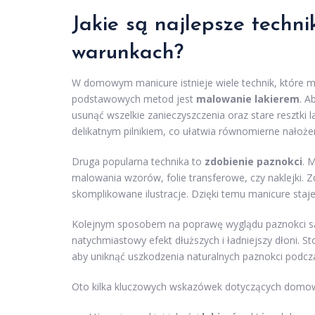
Jakie są najlepsze techn
warunkach?
W domowym manicure istnieje wiele technik, które mo
podstawowych metod jest
malowanie lakierem
. A
usunąć wszelkie zanieczyszczenia oraz stare resztki 
delikatnym pilnikiem, co ułatwia równomierne nałożen
Druga popularna technika to
zdobienie paznokci
. 
malowania wzorów, folie transferowe, czy naklejki. Z
skomplikowane ilustracje. Dzięki temu manicure staje
Kolejnym sposobem na poprawę wyglądu paznokci 
natychmiastowy efekt dłuższych i ładniejszy dłoni. 
aby uniknąć uszkodzenia naturalnych paznokci podczas
Oto kilka kluczowych wskazówek dotyczących domo