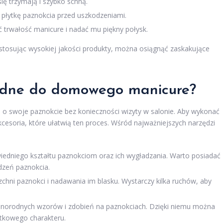
się trzymają i szybko schną.
i płytkę paznokcia przed uszkodzeniami.
ć trwałość manicure i nadać mu piękny połysk.
stosując wysokiej jakości produkty, można osiągnąć zaskakujące
będne do domowego manicure?
 swoje paznokcie bez konieczności wizyty w salonie. Aby wykonać
esoria, które ułatwią ten proces. Wśród najważniejszych narzędzi
edniego kształtu paznokciom oraz ich wygładzania. Warto posiadać
odzeń paznokcia.
hni paznokci i nadawania im blasku. Wystarczy kilka ruchów, aby
żnorodnych wzorów i zdobień na paznokciach. Dzięki niemu można
tkowego charakteru.