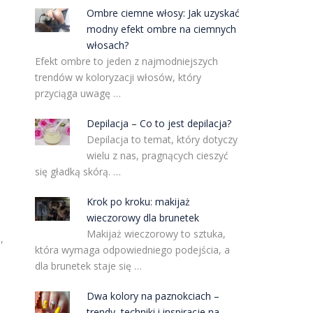
Ombre ciemne włosy: Jak uzyskać
modny efekt ombre na ciemnych
włosach?
Efekt ombre to jeden z najmodniejszych
trendów w koloryzacji włosów, który
przyciąga uwagę …
Depilacja – Co to jest depilacja?
Depilacja to temat, który dotyczy
wielu z nas, pragnących cieszyć
się gładką skórą. …
Krok po kroku: makijaż
wieczorowy dla brunetek
e
Makijaż wieczorowy to sztuka,
,
która wymaga odpowiedniego podejścia, a
dla brunetek staje się …
Dwa kolory na paznokciach –
trendy, techniki i inspiracje na