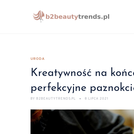
URODA
Kreatywność na końc
perfekcyjne paznokc
BY
B2BEAUTYTRENDS.PL
8 LIPCA 2021