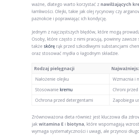
ważne, dlatego warto korzystać z
nawilżających k
łamliwości. Olejki, takie jak olej rycynowy czy arga
paznokcie i poprawiając ich kondycję.
Jednym z najczęstszych błędów, które mogą prowadzi
Osoby, które często z nimi pracują, powinny zawsze 
także
skórę
rąk przed szkodliwymi substancjami chem
oraz stosować mydła o łagodnym składzie.
Rodzaj pielęgnacji
Najważniejs
Nałożenie olejku
Wzmacnia i n
Stosowanie
kremu
Chroni prze
Ochrona przed detergentami
Zapobiega u
Zrównoważona dieta również jest kluczowa dla zdrow
jak
witamina E
i
biotyna
, które wspomagają wzrost 
wymaga systematyczności i uwagi, ale przynosi dług