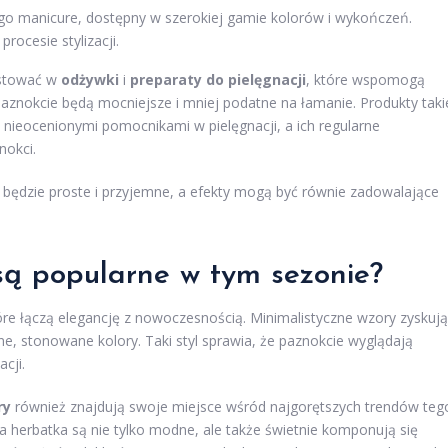
o manicure, dostępny w szerokiej gamie kolorów i wykończeń.
rocesie stylizacji.
estować w
odżywki
i
preparaty do pielęgnacji
, które wspomogą
 paznokcie będą mocniejsze i mniej podatne na łamanie. Produkty taki
ę nieocenionymi pomocnikami w pielęgnacji, a ich regularne
nokci.
 będzie proste i przyjemne, a efekty mogą być równie zadowalające
są popularne w tym sezonie?
e łączą elegancję z nowoczesnością. Minimalistyczne wzory zyskują
tne, stonowane kolory. Taki styl sprawia, że paznokcie wyglądają
acji.
ry
również znajdują swoje miejsce wśród najgorętszych trendów teg
a herbatka są nie tylko modne, ale także świetnie komponują się