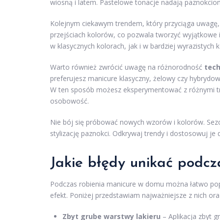
wiosną i latem. Pastelowe tonacje nadają paznokciom 
Kolejnym ciekawym trendem, który przyciąga uwagę, 
przejściach kolorów, co pozwala tworzyć wyjątkowe
w klasycznych kolorach, jak i w bardziej wyrazistych
Warto również zwrócić uwagę na różnorodność
tech
preferujesz manicure klasyczny, żelowy czy hybrydowy
W ten sposób możesz eksperymentować z różnymi tren
osobowość.
Nie bój się próbować nowych wzorów i kolorów. Sezo
stylizację paznokci. Odkrywaj trendy i dostosowuj je
Jakie błędy unikać podc
Podczas robienia manicure w domu można łatwo pope
efekt. Poniżej przedstawiam najważniejsze z nich ora
Zbyt grube warstwy lakieru
– Aplikacja zbyt g