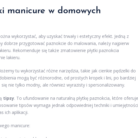
iki manicure w domowych
żna wykorzystać, aby uzyskać trwały i estetyczny efekt. Jedną z
by dobrze przygotować paznokcie do malowania, należy najpierw
lakieru. Rekomenduje się także zmatowienie płytki paznokcia
ie lakieru.
Możemy tu wykorzystać różne narzędzia, takie jak cienkie pędzelki do
dobienia mogą być różnorodne, od prostych kropek i lini, po bardziej
 się nie tylko modny, ale również wyrazisty i spersonalizowany.
są
tipsy
. To ufundowanie na naturalną płytkę paznokcia, które oferuj
Stosowanie tipsów wymaga jednak odpowiedniej techniki i umiejętności
 ich aplikacji.
wego manicure: