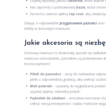
Używaj wysokiej jakości
lakierów
, które dobrze 
Nie zapomnij o podstawowej
bazie
, która chron
Na końcu zawsze aplikuj
top coat
, aby zwiększy
Dbając o odpowiednie
przygotowanie paznokci
oraz 
efekty w domowym manicure.
Jakie akcesoria są niez
Domowy manicure to doskonały sposób na zadbanie o
manicure samodzielnie, potrzebne są podstawowe akc
można wymienić:
Pilnik do paznokci
– służy do nadawania odpowi
pilnik o odpowiedniej gradacji, aby uniknąć uszk
Blok polerski
– używany do wygładzania powierzc
uzyskać piękny, naturalny połysk.
Pędzelek do zdobień
– umożliwia tworzenie ró
odkryć swoją kreatywność i nadać manicure wyją