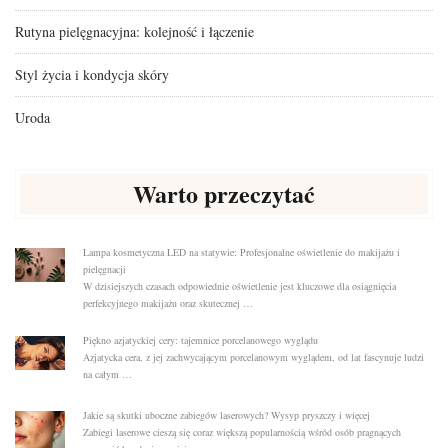
Rutyna pielęgnacyjna: kolejność i łączenie
Styl życia i kondycja skóry
Uroda
Warto przeczytać
Lampa kosmetyczna LED na statywie: Profesjonalne oświetlenie do makijażu i
pielęgnacji
W dzisiejszych czasach odpowiednie oświetlenie jest kluczowe dla osiągnięcia
perfekcyjnego makijażu oraz skutecznej …
Piękno azjatyckiej cery: tajemnice porcelanowego wyglądu
Azjatycka cera, z jej zachwycającym porcelanowym wyglądem, od lat fascynuje ludzi
na całym …
Jakie są skutki uboczne zabiegów laserowych? Wysyp pryszczy i więcej
Zabiegi laserowe cieszą się coraz większą popularnością wśród osób pragnących