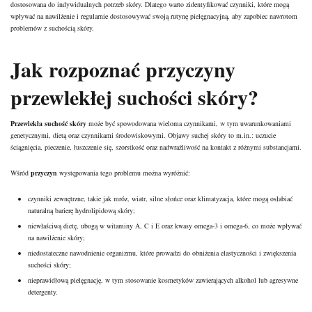
dostosowana do indywidualnych potrzeb skóry. Dlatego warto zidentyfikować czynniki, które mogą
wpływać na nawilżenie i regularnie dostosowywać swoją rutynę pielęgnacyjną, aby zapobiec nawrotom
problemów z suchością skóry.
Jak rozpoznać przyczyny
przewlekłej suchości skóry?
Przewlekła suchość skóry
może być spowodowana wieloma czynnikami, w tym uwarunkowaniami
genetycznymi, dietą oraz czynnikami środowiskowymi. Objawy suchej skóry to m.in.: uczucie
ściągnięcia, pieczenie, łuszczenie się, szorstkość oraz nadwrażliwość na kontakt z różnymi substancjami.
Wśród
przyczyn
występowania tego problemu można wyróżnić:
czynniki zewnętrzne, takie jak mróz, wiatr, silne słońce oraz klimatyzacja, które mogą osłabiać
naturalną barierę hydrolipidową skóry;
niewłaściwą dietę, ubogą w witaminy A, C i E oraz kwasy omega-3 i omega-6, co może wpływać
na
nawilżenie skóry
;
niedostateczne nawodnienie organizmu, które prowadzi do obniżenia elastyczności i zwiększenia
suchości skóry;
nieprawidłową pielęgnację, w tym stosowanie kosmetyków zawierających alkohol lub agresywne
detergenty.