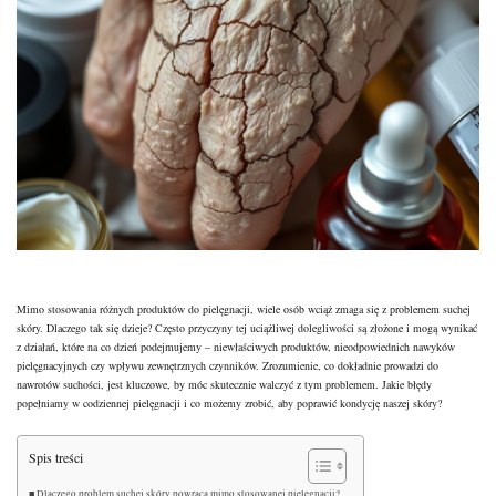
Mimo stosowania różnych produktów do
pielęgnacji, wiele osób wciąż zmaga się z problemem
suchej
skóry. Dlaczego tak się dzieje? Często przyczyny tej uciążliwej dolegliwości są złożone i mogą wynikać
z działań, które na co dzień podejmujemy – niewłaściwych produktów, nieodpowiednich nawyków
pielęgnacyjnych czy wpływu zewnętrznych czynników. Zrozumienie, co dokładnie prowadzi do
nawrotów suchości, jest kluczowe, by móc skutecznie walczyć z tym problemem. Jakie błędy
popełniamy w codziennej pielęgnacji i co możemy zrobić, aby poprawić kondycję naszej skóry?
Spis treści
Dlaczego problem suchej skóry powraca mimo stosowanej pielęgnacji?