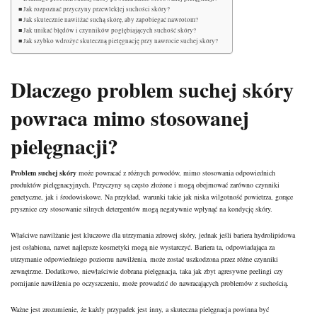
Jak rozpoznać przyczyny przewlekłej suchości skóry?
Jak skutecznie nawilżać suchą skórę, aby zapobiegać nawrotom?
Jak unikać błędów i czynników pogłębiających suchość skóry?
Jak szybko wdrożyć skuteczną pielęgnację przy nawrocie suchej skóry?
Dlaczego problem suchej skóry
powraca mimo stosowanej
pielęgnacji?
Problem suchej skóry
może powracać z różnych powodów, mimo stosowania odpowiednich
produktów pielęgnacyjnych. Przyczyny są często złożone i mogą obejmować zarówno czynniki
genetyczne, jak i środowiskowe. Na przykład, warunki takie jak niska wilgotność powietrza, gorące
prysznice czy stosowanie silnych detergentów mogą negatywnie wpłynąć na kondycję skóry.
Właściwe nawilżanie jest kluczowe dla utrzymania zdrowej skóry, jednak jeśli bariera hydrolipidowa
jest osłabiona, nawet
najlepsze kosmetyki mogą nie wystarczyć
. Bariera ta, odpowiadająca za
utrzymanie odpowiedniego poziomu nawilżenia, może zostać uszkodzona przez różne czynniki
zewnętrzne. Dodatkowo, niewłaściwie dobrana pielęgnacja, taka jak zbyt agresywne peelingi czy
pomijanie nawilżenia po oczyszczeniu, może prowadzić do nawracających problemów z suchością.
Ważne jest zrozumienie, że każdy przypadek jest inny, a skuteczna pielęgnacja powinna być