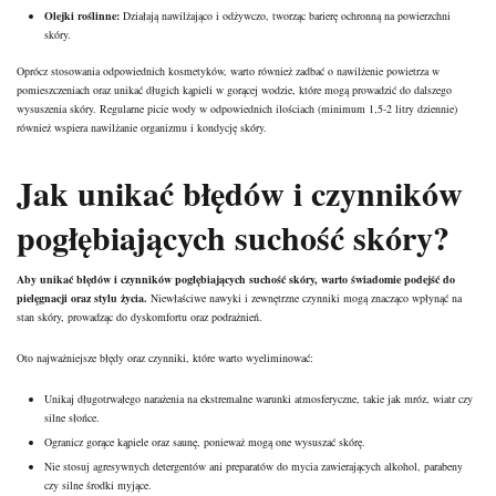
Olejki roślinne:
Działają nawilżająco i odżywczo, tworząc barierę ochronną na powierzchni
skóry.
Oprócz stosowania odpowiednich kosmetyków, warto również zadbać o nawilżenie powietrza w
pomieszczeniach oraz unikać długich kąpieli w gorącej wodzie, które mogą prowadzić do dalszego
wysuszenia skóry. Regularne picie wody w odpowiednich ilościach (minimum 1,5-2 litry dziennie)
również wspiera nawilżanie organizmu i kondycję skóry.
Jak unikać błędów i czynników
pogłębiających suchość skóry?
Aby unikać błędów i czynników pogłębiających suchość skóry, warto świadomie podejść do
pielęgnacji oraz stylu życia.
Niewłaściwe nawyki i zewnętrzne czynniki mogą znacząco wpłynąć na
stan skóry, prowadząc do dyskomfortu oraz podrażnień.
Oto najważniejsze błędy oraz czynniki, które warto wyeliminować:
Unikaj długotrwałego narażenia na ekstremalne warunki atmosferyczne, takie jak mróz, wiatr czy
silne słońce.
Ogranicz gorące kąpiele oraz saunę, ponieważ mogą one wysuszać skórę.
Nie stosuj agresywnych detergentów ani preparatów do mycia zawierających alkohol, parabeny
czy silne środki myjące.