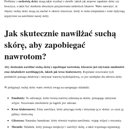
Problemy z
suchością skóry
mogą także wynikać z chorób, takich jak atopowe zapalenie skóry czy
łuszczyca, a także być skutkiem ubocznym przyjmowania niektórych lekarstw. Warto zauważyć, że
objawy suchej skóry mogą się nasilać w okresie zimowym, kiedy to niska temperatura i wiatr wpływają
negatywnie na nawilżenie naszej skóry.
Jak skutecznie nawilżać suchą
skórę, aby zapobiegać
nawrotom?
Aby skutecznie nawilżać suchą skórę i zapobiegać nawrotom, kluczowe jest używanie emolientów
oraz składników nawilżających, takich jak kwas hialuronowy.
Regularne stosowanie tych
produktów pomaga zbudować i utrzymać warstwę hydrolipidową, co jest niezbędne dla zdrowia skóry.
W pielęgnacji suchej skóry warto zwrócić uwagę na następujące składniki:
Emolienty:
To substancje, które tworzą warstwę ochronną na skórze, pomagając zatrzymać
wilgoć. Stosowanie emolientów po kąpieli jest zalecane.
Kwas hialuronowy:
Silny nawilżacz, który przyciąga wodę i utrzymuje ją w skórze, co czyni ją
jędrną i elastyczną.
Gliceryna:
Naturalny humektant, który również wspiera nawilżenie, wiążąc wilgoć z otoczenia.
Mocznik:
Składnik, który pomaga zmiękczyć i nawilżyć skórę, a także wspomaga regenerację.