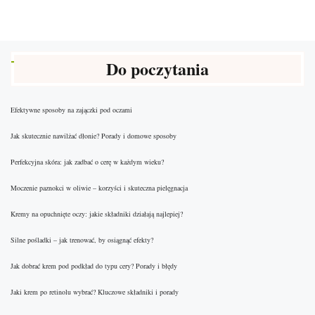
Do poczytania
Efektywne sposoby na zajączki pod oczami
Jak skutecznie nawilżać dłonie? Porady i domowe sposoby
Perfekcyjna skóra: jak zadbać o cerę w każdym wieku?
Moczenie paznokci w oliwie – korzyści i skuteczna pielęgnacja
Kremy na opuchnięte oczy: jakie składniki działają najlepiej?
Silne pośladki – jak trenować, by osiągnąć efekty?
Jak dobrać krem pod podkład do typu cery? Porady i błędy
Jaki krem po retinolu wybrać? Kluczowe składniki i porady