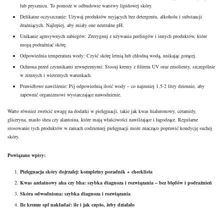
lub prysznicu. To pomoże w odbudowie warstwy lipidowej skóry.
Delikatne oczyszczanie: Używaj produktów myjących bez detergentu, alkoholu i substancji
drażniących. Najlepiej, aby miały one neutralne pH.
Unikanie agresywnych zabiegów: Zrezygnuj z używania peelingów i innych produktów, które
mogą podrażniać skórę.
Odpowiednia temperatura wody: Czyść skórę letnią lub chłodną wodą, unikając gorącej.
Ochrona przed czynnikami zewnętrznymi: Stosuj kremy z filtrem UV oraz emolienty, szczególnie
w zimnych i wietrznych warunkach.
Prawidłowe nawilżenie: Pij odpowiednią ilość wody – co najmniej 1,5-2 litry dziennie, aby
zapewnić organizmowi wystarczające nawodnienie.
Warto również zwrócić uwagę na dodatki w pielęgnacji, takie jak kwas hialuronowy,
ceramidy
,
gliceryna, masło shea czy alantoina, które mają właściwości nawilżające i łagodzące. Regularne
stosowanie tych produktów w ramach codziennej pielęgnacji może znacząco poprawić kondycję suchej
skóry.
Powiązane wpisy:
Pielęgnacja skóry dojrzałej: kompletny poradnik + checklista
Kwas azelainowy aha czy bha: szybka diagnoza i rozwiązania – bez błędów i podrażnień
Skóra odwodniona: szybka diagnoza i rozwiązania
Ile kremu spf nakładać: ile i jak często, żeby działało