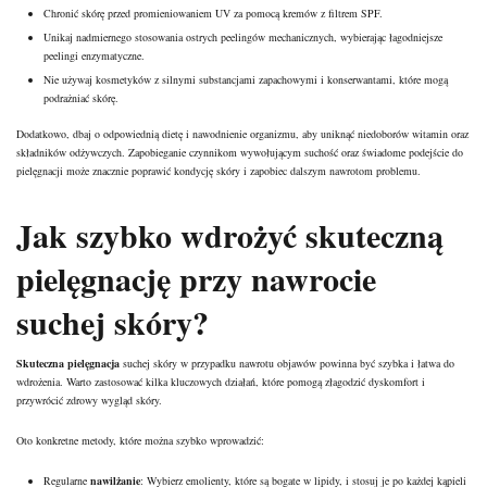
Chronić skórę przed promieniowaniem UV za pomocą kremów z filtrem SPF.
Unikaj nadmiernego stosowania ostrych peelingów mechanicznych, wybierając łagodniejsze
peelingi enzymatyczne.
Nie używaj kosmetyków z silnymi substancjami zapachowymi i konserwantami, które mogą
podrażniać skórę.
Dodatkowo, dbaj o odpowiednią dietę i nawodnienie organizmu, aby uniknąć niedoborów witamin oraz
składników odżywczych. Zapobieganie czynnikom wywołującym suchość oraz świadome podejście do
pielęgnacji może znacznie poprawić kondycję skóry i zapobiec dalszym nawrotom problemu.
Jak szybko wdrożyć skuteczną
pielęgnację przy nawrocie
suchej skóry?
Skuteczna pielęgnacja
suchej skóry w przypadku nawrotu objawów powinna być szybka i łatwa do
wdrożenia. Warto zastosować kilka kluczowych działań, które pomogą złagodzić dyskomfort i
przywrócić zdrowy wygląd skóry.
Oto konkretne metody, które można szybko wprowadzić:
Regularne
nawilżanie
: Wybierz emolienty, które są bogate w lipidy, i stosuj je po każdej kąpieli