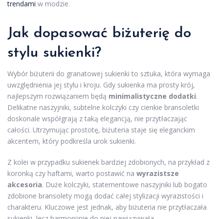
trendami
w modzie.
Jak dopasować biżuterię do
stylu sukienki?
Wybór biżuterii do granatowej sukienki to sztuka, która wymaga
uwzględnienia jej stylu i kroju. Gdy sukienka ma prosty krój,
najlepszym rozwiązaniem będą
minimalistyczne dodatki
.
Delikatne naszyjniki, subtelne kolczyki czy cienkie bransoletki
doskonale współgrają z taką elegancją, nie przytłaczając
całości. Utrzymując prostotę, biżuteria staje się eleganckim
akcentem, który podkreśla urok sukienki.
Z kolei w przypadku sukienek bardziej zdobionych, na przykład z
koronką czy haftami, warto postawić na
wyrazistsze
akcesoria
. Duże kolczyki, statementowe naszyjniki lub bogato
zdobione bransolety mogą dodać całej stylizacji wyrazistości i
charakteru. Kluczowe jest jednak, aby biżuteria nie przytłaczała
sukienki, lecz harmonijnie do niej nawiązywała.