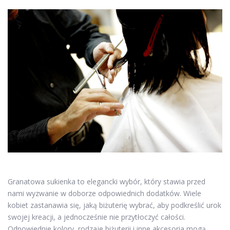
Granatowa sukienka to elegancki wybór, który stawia przed
nami wyzwanie w doborze odpowiednich dodatków. Wiele
kobiet zastanawia się, jaką biżuterię wybrać, aby podkreślić urok
swojej kreacji, a jednocześnie nie przytłoczyć całości.
Odpowiednie kolory, rodzaje biżuterii i inne akcesoria mogą