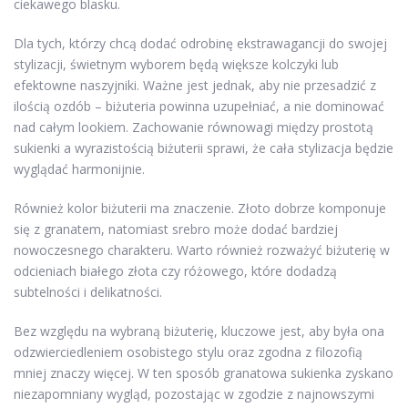
ciekawego blasku.
Dla tych, którzy chcą dodać odrobinę ekstrawagancji do swojej
stylizacji, świetnym wyborem będą większe kolczyki lub
efektowne naszyjniki. Ważne jest jednak, aby nie przesadzić z
ilością ozdób – biżuteria powinna uzupełniać, a nie dominować
nad całym lookiem. Zachowanie równowagi między prostotą
sukienki a wyrazistością biżuterii sprawi, że cała stylizacja będzie
wyglądać harmonijnie.
Również kolor biżuterii ma znaczenie. Złoto dobrze komponuje
się z granatem, natomiast srebro może dodać bardziej
nowoczesnego charakteru. Warto również rozważyć biżuterię w
odcieniach białego złota czy różowego, które dodadzą
subtelności i delikatności.
Bez względu na wybraną biżuterię, kluczowe jest, aby była ona
odzwierciedleniem osobistego stylu oraz zgodna z filozofią
mniej znaczy więcej. W ten sposób granatowa sukienka zyskano
niezapomniany wygląd, pozostając w zgodzie z najnowszymi