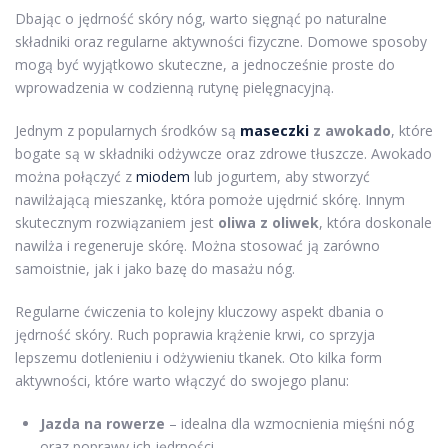
Dbając o jędrność skóry nóg, warto sięgnąć po naturalne
składniki oraz regularne aktywności fizyczne. Domowe sposoby
mogą być wyjątkowo skuteczne, a jednocześnie proste do
wprowadzenia w codzienną rutynę pielęgnacyjną.
Jednym z popularnych środków są
maseczki
z awokado
, które
bogate są w składniki odżywcze oraz zdrowe tłuszcze. Awokado
można połączyć z
miodem
lub jogurtem, aby stworzyć
nawilżającą mieszankę, która pomoże ujędrnić skórę. Innym
skutecznym rozwiązaniem jest
oliwa z oliwek
, która doskonale
nawilża i regeneruje skórę. Można stosować ją zarówno
samoistnie, jak i jako bazę do masażu nóg.
Regularne ćwiczenia to kolejny kluczowy aspekt dbania o
jędrność skóry. Ruch poprawia krążenie krwi, co sprzyja
lepszemu dotlenieniu i odżywieniu tkanek. Oto kilka form
aktywności, które warto włączyć do swojego planu:
Jazda na rowerze
– idealna dla wzmocnienia mięśni nóg
oraz poprawy ich jędrności.