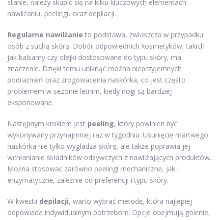
stanie, należy skupić się na kilku kluczowych elementach:
nawilżaniu, peelingu oraz depilacji.
Regularne nawilżanie
to podstawa, zwłaszcza w przypadku
osób z suchą skórą. Dobór odpowiednich kosmetyków, takich
jak balsamy czy olejki dostosowane do typu skóry, ma
znaczenie. Dzięki temu uniknąć można nieprzyjemnych
podrażnień oraz zrogowacenia naskórka, co jest często
problemem w sezonie letnim, kiedy nogi są bardziej
eksponowane.
Następnym krokiem jest
peeling
, który powinien być
wykonywany przynajmniej raz w tygodniu. Usunięcie martwego
naskórka nie tylko wygładza skórę, ale także poprawia jej
wchłanianie składników odżywczych z nawilżających produktów.
Można stosować zarówno peelingi mechaniczne, jak i
enzymatyczne, zależnie od preferencji i typu skóry.
W kwestii
depilacji
, warto wybrać metodę, która najlepiej
odpowiada indywidualnym potrzebom. Opcje obejmują golenie,