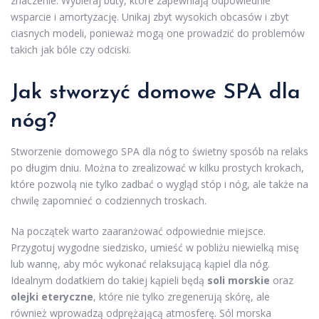
znaczenie. Wybieraj buty, które zapewniają odpowiednie
wsparcie i amortyzację. Unikaj zbyt wysokich obcasów i zbyt
ciasnych modeli, ponieważ mogą one prowadzić do problemów
takich jak bóle czy odciski.
Jak stworzyć domowe SPA dla
nóg?
Stworzenie domowego SPA dla nóg to świetny sposób na relaks
po długim dniu. Można to zrealizować w kilku prostych krokach,
które pozwolą nie tylko zadbać o wygląd stóp i nóg, ale także na
chwilę zapomnieć o codziennych troskach.
Na początek warto zaaranżować odpowiednie miejsce.
Przygotuj wygodne siedzisko, umieść w pobliżu niewielką misę
lub wannę, aby móc wykonać relaksującą kąpiel dla nóg.
Idealnym dodatkiem do takiej kąpieli będą
soli morskie
oraz
olejki eteryczne
, które nie tylko zregenerują skórę, ale
również wprowadzą odprężającą atmosferę. Sól morska