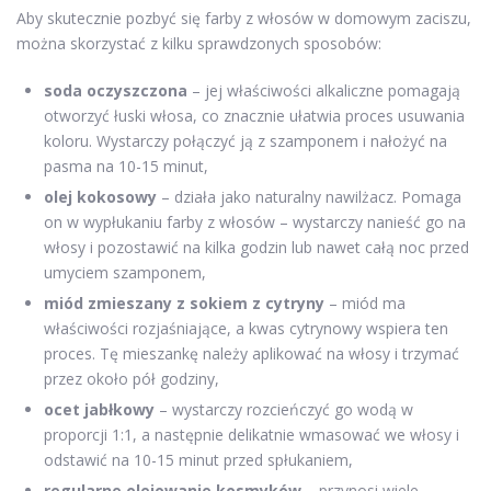
Aby skutecznie pozbyć się farby z włosów w domowym zaciszu,
można skorzystać z kilku sprawdzonych sposobów:
soda oczyszczona
– jej właściwości alkaliczne pomagają
otworzyć łuski włosa, co znacznie ułatwia proces usuwania
koloru. Wystarczy połączyć ją z szamponem i nałożyć na
pasma na 10-15 minut,
olej kokosowy
– działa jako naturalny nawilżacz. Pomaga
on w wypłukaniu farby z włosów – wystarczy nanieść go na
włosy i pozostawić na kilka godzin lub nawet całą noc przed
umyciem szamponem,
miód zmieszany z sokiem z cytryny
– miód ma
właściwości rozjaśniające, a kwas cytrynowy wspiera ten
proces. Tę mieszankę należy aplikować na włosy i trzymać
przez około pół godziny,
ocet jabłkowy
– wystarczy rozcieńczyć go wodą w
proporcji 1:1, a następnie delikatnie wmasować we włosy i
odstawić na 10-15 minut przed spłukaniem,
regularne olejowanie kosmyków
– przynosi wiele