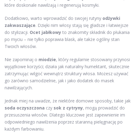
które doskonale nawilżają i regenerują kosmyki.
Dodatkowo, warto wprowadzić do swojej rutyny
odżywki
zakwaszające
. Dzięki nim włosy stają się gładsze i łatwiejsze
do stylizacji.
Ocet jabłkowy
to znakomity składnik do płukania
po myciu – nie tylko poprawia blask, ale także ogólny stan
Twoich włosów.
Nie zapominaj o
miodzie
, który regularnie stosowany przynosi
wyjątkowe korzyści; działa jak naturalny humektant, skutecznie
zatrzymując wilgoć wewnątrz struktury włosa. Możesz używać
go zarówno samodzielnie, jak i jako dodatek do masek
nawilżających.
Jednak miej na uwadze, że niektóre domowe sposoby, takie jak
soda oczyszczona
czy
sok z cytryny
, mogą prowadzić do
przesuszenia włosów. Dlatego kluczowe jest zapewnienie im
odpowiedniego nawilżenia poprzez staranną pielęgnację po
każdym farbowaniu.