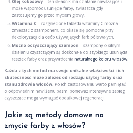
Olej kokosowy
– ten składnik ma działanie nawilżające i
może wspomóc usunięcie farby, zwłaszcza gdy
zastosujemy go przed myciem głowy,
Witamina C
– rozgniecione tabletki witaminy C można
zmieszać z szamponem, co okaże się pomocne przy
dekoloryzacji dla osób używających farb półtrwałych,
Mocno oczyszczający szampon
– szampony o silnym
działaniu czyszczącym są doskonałe do szybkiego usunięcia
resztek farby oraz przywrócenia
naturalnego koloru włosów
.
Każda z tych metod ma swoje unikalne właściwości i ich
skuteczność może zależeć od rodzaju użytej farby oraz
stanu zdrowia włosów.
Po ich zastosowaniu warto pamiętać
o odpowiednim nawilżeniu pasm, ponieważ intensywne zabiegi
czyszczące mogą wymagać dodatkowej regeneracji.
Jakie są metody domowe na
zmycie farby z włosów?