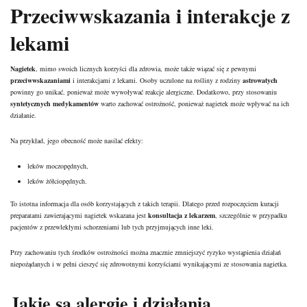
Przeciwwskazania i interakcje z
lekami
Nagietek
, mimo swoich licznych korzyści dla zdrowia, może także wiązać się z pewnymi
przeciwwskazaniami
i interakcjami z lekami. Osoby uczulone na rośliny z rodziny
astrowatych
powinny go unikać, ponieważ może wywoływać reakcje alergiczne. Dodatkowo, przy stosowaniu
syntetycznych medykamentów
warto zachować ostrożność, ponieważ nagietek może wpływać na ich
działanie.
Na przykład, jego obecność może nasilać efekty:
leków moczopędnych,
leków żółciopędnych.
To istotna informacja dla osób korzystających z takich terapii. Dlatego przed rozpoczęciem kuracji
preparatami zawierającymi nagietek wskazana jest
konsultacja z lekarzem
, szczególnie w przypadku
pacjentów z przewlekłymi schorzeniami lub tych przyjmujących inne leki.
Przy zachowaniu tych środków ostrożności można znacznie zmniejszyć ryzyko wystąpienia działań
niepożądanych i w pełni cieszyć się zdrowotnymi korzyściami wynikającymi ze stosowania nagietka.
Jakie są alergie i działania