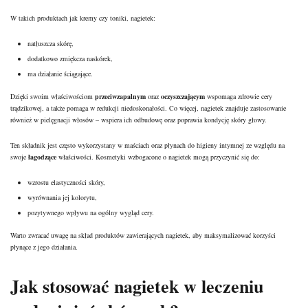
W takich produktach jak kremy czy toniki, nagietek:
natłuszcza skórę,
dodatkowo zmiękcza naskórek,
ma działanie ściągające.
Dzięki swoim właściwościom
przeciwzapalnym
oraz
oczyszczającym
wspomaga zdrowie cery
trądzikowej, a także pomaga w redukcji niedoskonałości. Co więcej, nagietek znajduje zastosowanie
również w pielęgnacji włosów – wspiera ich odbudowę oraz poprawia kondycję skóry głowy.
Ten składnik jest często wykorzystany w maściach oraz płynach do higieny intymnej ze względu na
swoje
łagodzące
właściwości. Kosmetyki wzbogacone o nagietek mogą przyczynić się do:
wzrostu elastyczności skóry,
wyrównania jej kolorytu,
pozytywnego wpływu na ogólny wygląd cery.
Warto zwracać uwagę na skład produktów zawierających nagietek, aby maksymalizować korzyści
płynące z jego działania.
Jak stosować nagietek w leczeniu