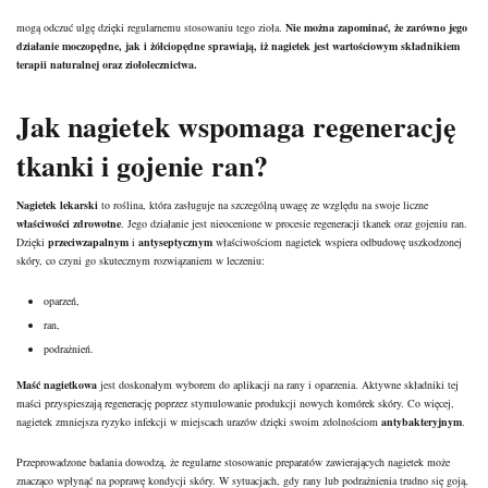
mogą odczuć ulgę dzięki regularnemu stosowaniu tego zioła.
Nie można zapominać, że zarówno jego
działanie moczopędne, jak i żółciopędne sprawiają, iż nagietek jest wartościowym składnikiem
terapii naturalnej oraz ziołolecznictwa.
Jak nagietek wspomaga regenerację
tkanki i gojenie ran?
Nagietek lekarski
to roślina, która zasługuje na szczególną uwagę ze względu na swoje liczne
właściwości zdrowotne
. Jego działanie jest nieocenione w procesie regeneracji tkanek oraz gojeniu ran.
Dzięki
przeciwzapalnym
i
antyseptycznym
właściwościom nagietek wspiera odbudowę uszkodzonej
skóry, co czyni go skutecznym rozwiązaniem w leczeniu:
oparzeń,
ran,
podrażnień.
Maść nagietkowa
jest doskonałym wyborem do aplikacji na rany i oparzenia. Aktywne składniki tej
maści przyspieszają regenerację poprzez stymulowanie produkcji nowych komórek skóry. Co więcej,
nagietek zmniejsza
ryzyko infekcji
w miejscach urazów dzięki swoim zdolnościom
antybakteryjnym
.
Przeprowadzone badania dowodzą, że regularne stosowanie preparatów zawierających nagietek może
znacząco wpłynąć na poprawę kondycji skóry. W sytuacjach, gdy rany lub podrażnienia trudno się goją,