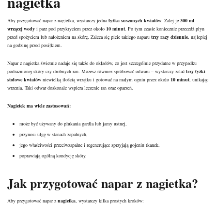
nagietka
Aby przygotować napar z nagietka, wystarczy jedna
łyżka suszonych kwiatów
. Zalej je
300 ml
wrzącej wody
i parz pod przykryciem przez około
10 minut
. Po tym czasie koniecznie przecedź płyn
przed spożyciem lub nałożeniem na skórę. Zaleca się picie takiego naparu
trzy razy dziennie
, najlepiej
na godzinę przed posiłkiem.
Napar z nagietka świetnie nadaje się także do okładów, co jest szczególnie przydatne w przypadku
podrażnionej skóry czy drobnych ran. Możesz również spróbować odwaru – wystarczy zalać
trzy łyżki
stołowe kwiatów
niewielką ilością wrzątku i gotować na małym ogniu przez około
10 minut
, unikając
wrzenia. Taki odwar doskonale wspiera leczenie ran oraz oparzeń.
Nagietek ma wiele zastosowań:
może być używany do płukania gardła lub jamy ustnej,
przynosi ulgę w stanach zapalnych,
jego właściwości przeciwzapalne i regenerujące sprzyjają gojeniu tkanek,
poprawiają ogólną kondycję skóry.
Jak przygotować napar z nagietka?
Aby przygotować napar z
nagietka
, wystarczy kilka prostych kroków: