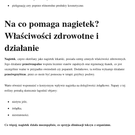
pielęgnację cery poprzez różnorodne produkty kosmetyczne.
Na co pomaga nagietek?
Właściwości zdrowotne i
działanie
Nagietek
, często określany jako nagietek lekarski, posiada szereg cennych właściwości zdrowotnych.
Jego działanie
przeciwzapalne
wspiera leczenie stanów zapalnych oraz regenerację tkanek, co jest
szczególnie ważne w przypadku owrzodzeń czy poparzeń. Dodatkowo, ta roślina wykazuje działanie
przeciwgrzybicze
, przez co może być pomocna w terapii grzybicy pochwy.
Warto również wspomnieć o korzystnym wpływie nagietka na dolegliwości żołądkowe. Napary z tej
rośliny potrafią skutecznie łagodzić objawy:
nieżytu jelit,
żołądka,
niestrawności.
Co więcej, nagietek działa moczopędnie, co sprzyja eliminacji toksyn z organizmu.