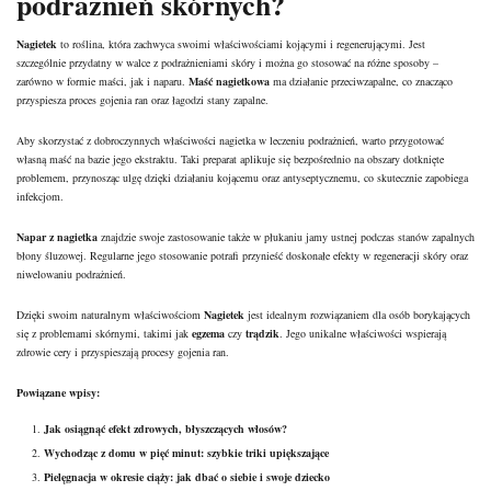
podrażnień skórnych?
Nagietek
to roślina, która zachwyca swoimi właściwościami kojącymi i regenerującymi. Jest
szczególnie przydatny w walce z podrażnieniami skóry i można go stosować na różne sposoby –
zarówno w formie maści, jak i naparu.
Maść nagietkowa
ma działanie przeciwzapalne, co znacząco
przyspiesza proces gojenia ran oraz łagodzi stany zapalne.
Aby skorzystać z dobroczynnych właściwości nagietka w leczeniu podrażnień, warto przygotować
własną maść na bazie jego ekstraktu. Taki preparat aplikuje się bezpośrednio na obszary dotknięte
problemem, przynosząc ulgę dzięki działaniu kojącemu oraz antyseptycznemu, co skutecznie zapobiega
infekcjom.
Napar z nagietka
znajdzie swoje zastosowanie także w płukaniu jamy ustnej podczas stanów zapalnych
błony śluzowej. Regularne jego stosowanie potrafi przynieść doskonałe efekty w regeneracji skóry oraz
niwelowaniu podrażnień.
Dzięki swoim naturalnym właściwościom
Nagietek
jest idealnym rozwiązaniem dla osób borykających
się z problemami skórnymi, takimi jak
egzema
czy
trądzik
. Jego unikalne właściwości wspierają
zdrowie cery i przyspieszają procesy gojenia ran.
Powiązane wpisy:
Jak osiągnąć efekt zdrowych, błyszczących włosów?
Wychodząc z domu w pięć minut: szybkie triki upiększające
Pielęgnacja w okresie ciąży: jak dbać o siebie i swoje dziecko