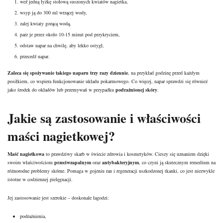
weź jedną łyżkę stołową suszonych kwiatów nagietka,
wsyp ją do 300 ml wrzącej wody,
zalej kwiaty gorącą wodą,
parz je przez około 10-15 minut pod przykryciem,
odstaw napar na chwilę, aby lekko ostygł,
przecedź napar.
Zaleca się spożywanie takiego naparu trzy razy dziennie
, na przykład godzinę przed każdym
posiłkiem, co wspiera funkcjonowanie układu pokarmowego. Co więcej, napar sprawdzi się również
jako środek do okładów lub przemywań w przypadku
podrażnionej skóry
.
Jakie są zastosowanie i właściwości
maści nagietkowej?
Maść nagietkowa
to prawdziwy skarb w świecie zdrowia i kosmetyków. Cieszy się uznaniem dzięki
swoim właściwościom
przeciwzapalnym
oraz
antybakteryjnym
, co czyni ją skutecznym remedium na
różnorodne problemy skórne. Pomaga w gojeniu ran i regeneracji uszkodzonej tkanki, co jest niezwykle
istotne w codziennej pielęgnacji.
Jej zastosowanie jest szerokie – doskonale łagodzi:
podrażnienia,