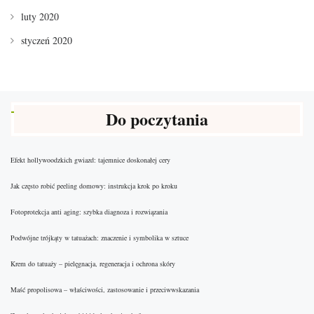
luty 2020
styczeń 2020
Do poczytania
Efekt hollywoodzkich gwiazd: tajemnice doskonałej cery
Jak często robić peeling domowy: instrukcja krok po kroku
Fotoprotekcja anti aging: szybka diagnoza i rozwiązania
Podwójne trójkąty w tatuażach: znaczenie i symbolika w sztuce
Krem do tatuaży – pielęgnacja, regeneracja i ochrona skóry
Maść propolisowa – właściwości, zastosowanie i przeciwwskazania