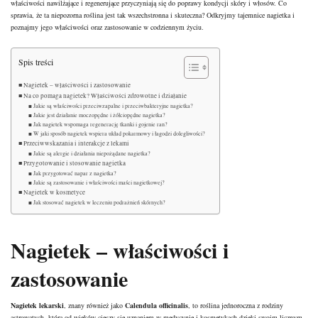
właściwości nawilżające i regenerujące przyczyniają się do poprawy kondycji skóry i włosów. Co
sprawia, że ta niepozorna roślina jest tak wszechstronna i skuteczna? Odkryjmy tajemnice nagietka i
poznajmy jego właściwości oraz zastosowanie w codziennym życiu.
Spis treści
Nagietek – właściwości i zastosowanie
Na co pomaga nagietek? Właściwości zdrowotne i działanie
Jakie są właściwości przeciwzapalne i przeciwbakteryjne nagietka?
Jakie jest działanie moczopędne i żółciopędne nagietka?
Jak nagietek wspomaga regenerację tkanki i gojenie ran?
W jaki sposób nagietek wspiera układ pokarmowy i łagodzi dolegliwości?
Przeciwwskazania i interakcje z lekami
Jakie są alergie i działania niepożądane nagietka?
Przygotowanie i stosowanie nagietka
Jak przygotować napar z nagietka?
Jakie są zastosowanie i właściwości maści nagietkowej?
Nagietek w kosmetyce
Jak stosować nagietek w leczeniu podrażnień skórnych?
Nagietek – właściwości i
zastosowanie
Nagietek lekarski
, znany również jako
Calendula officinalis
, to roślina jednoroczna z rodziny
astrowatych, która od wieków cieszy się uznaniem w medycynie i kosmetykach dzięki swoim licznym