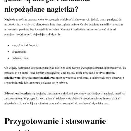
niepożądane nagietka?
Nagietek
to roślina znana z wielu korzystnych właściwości zdrowotnych, jednak warto pamiętać, że
może również wywoływać alergie oraz inne niepożądane reakcje. Osoby uczulone na rośliny z rodziny
astrowatych powinny być szczególnie ostrożne. Kontakt z nagietkiem może skutkować silnymi
reakcjami alergicznymi, objawiającymi się m.in.:
wysypkami skórnymi,
swędzeniem,
podrażnieniami.
Co więcej, nadmierne stosowanie nagietka niesie ze sobą ryzyko wystąpienia działań niepożądanych. Na
przykład picie dużej ilości herbaty sporządzonej z tej rośliny może prowadzić do
dyskomfortu
żołądkowego
. Również
maść nagietkowa
może powodować problemy; u niektórych osób obserwuje
się podrażnienia lub inne
reakcje skórne
po jej użyciu.
Zdecydowanie zaleca się
dokładne zapoznanie z ulotkami produktów zawierających nagietek przed ich
zastosowaniem. W przypadku wystąpienia jakichkolwiek objawów alergicznych czy innych działań
niepożądanych, najlepiej natychmiast przerwać stosowanie i skonsultować się z lekarzem.
Przygotowanie i stosowanie