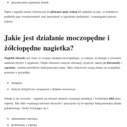
przyspieszenie regeneracji tkanek.
Napar z nagietka można wykorzystać do
płukania jamy ustnej
lub nakładać na rany, co dodatkowo
podkreśla jego wszechstronność oraz skuteczność w łagodzeniu podrażnień i wspomaganiu procesu
gojenia.
Jakie jest działanie moczopędne i
żółciopędne nagietka?
Nagietek lekarski
jest znany ze swojego działania moczopędnego, co oznacza, że pomaga w usuwaniu
nadmiaru płynów z organizmu. Dzięki obecności cennych substancji czynnych, takich jak
flawonoidy
i
saponiny
, wspiera prawidłowe funkcjonowanie nerek. Takie właściwości mogą okazać się szczególnie
pomocne w przypadku:
obrzęków,
różnych dolegliwości związanych z układem moczowym.
Jednak to nie wszystko – nagietek ma również zdolność stymulacji produkcji i wydzielania
żółci
przez
wątrobę. Taki efekt wspomaga trawienie tłuszczów i przyczynia się do lepszego funkcjonowania układu
pokarmowego. Osoby borykające się z:
zaburzeniami trawienia,
problemami z wątrobą