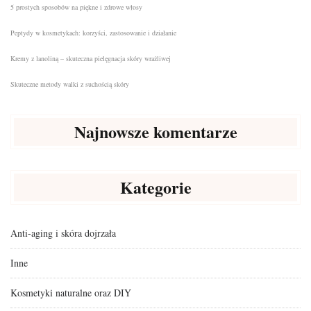
5 prostych sposobów na piękne i zdrowe włosy
Peptydy w kosmetykach: korzyści, zastosowanie i działanie
Kremy z lanoliną – skuteczna pielęgnacja skóry wrażliwej
Skuteczne metody walki z suchością skóry
Najnowsze komentarze
Kategorie
Anti-aging i skóra dojrzała
Inne
Kosmetyki naturalne oraz DIY