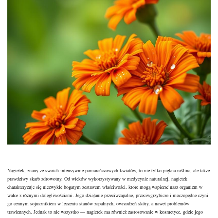
Nagietek, znany ze swoich intensywnie pomarańczowych kwiatów, to nie tylko piękna roślina, ale także
prawdziwy skarb zdrowotny. Od wieków wykorzystywany w medycynie naturalnej, nagietek
charakteryzuje się niezwykle bogatym zestawem właściwości, które mogą wspierać nasz organizm w
walce z różnymi dolegliwościami. Jego działanie przeciwzapalne, przeciwgrzybicze i moczopędne czyni
go cennym sojusznikiem w leczeniu stanów zapalnych, owrzodzeń skóry, a nawet problemów
trawiennych. Jednak to nie wszystko — nagietek ma również
zastosowanie w kosmetyce
, gdzie jego