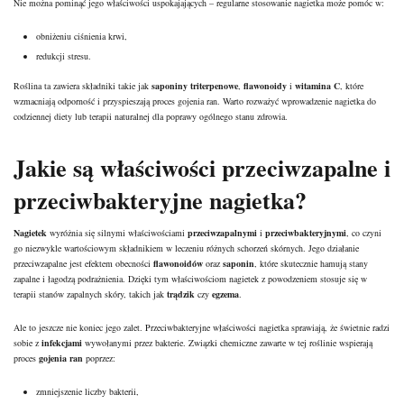
Nie można pominąć jego właściwości uspokajających – regularne stosowanie nagietka może pomóc w:
obniżeniu ciśnienia krwi,
redukcji stresu.
Roślina ta zawiera składniki takie jak
saponiny triterpenowe
,
flawonoidy
i
witamina C
, które
wzmacniają odporność i przyspieszają proces gojenia ran. Warto rozważyć wprowadzenie nagietka do
codziennej diety lub terapii naturalnej dla poprawy ogólnego stanu zdrowia.
Jakie są właściwości przeciwzapalne i
przeciwbakteryjne nagietka?
Nagietek
wyróżnia się silnymi właściwościami
przeciwzapalnymi
i
przeciwbakteryjnymi
, co czyni
go niezwykle wartościowym składnikiem w leczeniu różnych schorzeń skórnych. Jego działanie
przeciwzapalne jest efektem obecności
flawonoidów
oraz
saponin
, które skutecznie hamują stany
zapalne i łagodzą podrażnienia. Dzięki tym właściwościom nagietek z powodzeniem stosuje się w
terapii stanów zapalnych skóry, takich jak
trądzik
czy
egzema
.
Ale to jeszcze nie koniec jego zalet. Przeciwbakteryjne właściwości nagietka sprawiają, że świetnie radzi
sobie z
infekcjami
wywołanymi przez bakterie. Związki chemiczne zawarte w tej roślinie wspierają
proces
gojenia ran
poprzez:
zmniejszenie liczby bakterii,