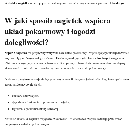
ekstrakt z nagietka
wykazuje jeszcze większą skuteczność w przyspieszaniu procesu ich
healingu
.
W jaki sposób nagietek wspiera
układ pokarmowy i łagodzi
dolegliwości?
Napar z nagietka
ma pozytywny wpływ na nasz układ pokarmowy. Wspomaga jego funkcjonowanie i
przynosi ulgę w różnych dolegliwościach. Działa, stymulując wydzielanie
soku żołądkowego
oraz
żółci
, co znacząco poprawia proces trawienia. Dlatego często bywa skutecznym remedium na objawy
niestrawności, takie jak bóle brzucha czy skurcze w obrębie przewodu pokarmowego.
Dodatkowo, nagietek okazuje się być pomocny w terapii nieżytu żołądka i jelit. Regularne spożywanie
naparu może przyczynić się do:
poprawy zdrowia jelit,
złagodzenia dyskomfortu po operacjach żołądka,
łagodzenia podrażnień błony śluzowej.
Naturalne składniki nagietka mają także właściwości, co dodatkowo wspiera redukcję problemów
związanych z układem pokarmowym.