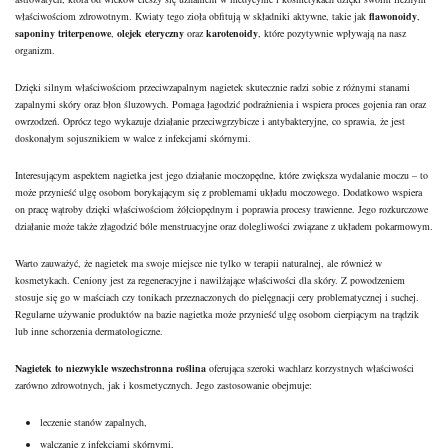
właściwościom zdrowotnym. Kwiaty tego zioła obfitują w składniki aktywne, takie jak
flawonoidy
,
saponiny triterpenowe
,
olejek eteryczny
oraz
karotenoidy
, które pozytywnie wpływają na nasz
organizm.
Dzięki silnym właściwościom przeciwzapalnym nagietek skutecznie radzi sobie z różnymi stanami
zapalnymi skóry oraz błon śluzowych. Pomaga łagodzić podrażnienia i wspiera proces gojenia ran oraz
owrzodzeń. Oprócz tego wykazuje działanie przeciwgrzybicze i antybakteryjne, co sprawia, że jest
doskonałym sojusznikiem w walce z infekcjami skórnymi.
Interesującym aspektem nagietka jest jego działanie moczopędne, które zwiększa wydalanie moczu – to
może przynieść ulgę osobom borykającym się z problemami układu moczowego. Dodatkowo wspiera
on pracę wątroby dzięki właściwościom żółciopędnym i poprawia procesy trawienne. Jego rozkurczowe
działanie może także złagodzić bóle menstruacyjne oraz dolegliwości związane z układem pokarmowym.
Warto zauważyć, że nagietek ma swoje miejsce nie tylko w terapii naturalnej, ale również w
kosmetykach. Ceniony jest za regeneracyjne i nawilżające właściwości dla skóry. Z powodzeniem
stosuje się go w maściach czy tonikach przeznaczonych do pielęgnacji cery problematycznej i suchej.
Regularne używanie produktów na bazie nagietka może przynieść ulgę osobom cierpiącym na trądzik
lub inne schorzenia dermatologiczne.
Nagietek to niezwykle wszechstronna roślina
oferująca szeroki wachlarz korzystnych właściwości
zarówno zdrowotnych, jak i kosmetycznych. Jego zastosowanie obejmuje:
leczenie stanów zapalnych
,
walczanie z infekcjami skórnymi,