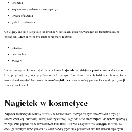
oparzenia,
wspiera skórę podczas stanów zapalnych,
otwarte stłuczenia,
głębokie zadrapania.
Co więcej, znajduje swoje miejsce również w szpitalach, gdzie używana jest do łagodzenia ran po
operacjach.
Maść ta
może być także pomocna w leczeniu:
trądziku,
hemoroidów,
żylaków.
Nie można zapomnieć o jej właściwościach
nawilżających
oraz działaniu
przeciwzmarszczkowemu
,
które przyczyniły się do jej popularności w kosmetyce. Jest odpowiednia dla ludzi w każdym wieku, a
nawet dla niemowląt! To sprawia, że
maść nagietkowa
to uniwersalny produkt idealny do
pielęgnacji
skóry
z problemami.
Nagietek w kosmetyce
Nagietek
to niezwykle ceniony składnik w kosmetykach, szczególnie tych stworzonych z myślą o
skórze wrażliwej
, mieszanej, suchej oraz trądzikowej. Jego zdolności
nawilżające
i
odżywcze
sprawiają,
że regularnie pojawia się w różnorodnych formułach. Ekstrakt z nagietka działa
kojąco
na skórę, co
czyni go idealnym rozwiązaniem dla osób borykających się z podrażnieniami lub stanami zapalnymi.