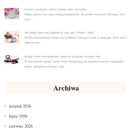
Oczami masażystki: sekrety pięknej skóry od środka
Piękna skóra to nie tylko zasługa kosmetyków, ale przede wszystkim zdrowego stylu
życia …
Jak dobrać krem pod podkład do typu cery? Porady i błędy
Wybór odpowiedniego kremu pod podkład to kluczowy krok w makijażu, który może
zadecydować …
Kochać siebie bezwarunkowo: droga do akceptacji swojego ciała
W dzisiejszych czasach, kiedy media bombardują nas nierealistycznymi standardami
piękna, akceptacja własnego ciała …
Archiwa
sierpień 2026
lipiec 2026
czerwiec 2026