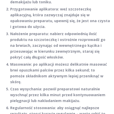
demakijażu lub toniku.
Przygotowanie aplikatora
: weź szczoteczkę
aplikacyjną, która zazwyczaj znajduje się w
opakowaniu preparatu, upewnij się, że jest ona czysta
i gotowa do użycia.
Nałożenie preparatu
: nabierz odpowiednią ilość
produktu na szczoteczkę i ostrożnie rozprowadź go
na brwiach, zaczynając od wewnętrznego kącika i
przesuwając w kierunku zewnętrznym, staraj się
pokryć całą długość włosków.
Masowanie
: po aplikacji możesz delikatnie masować
brwi opuszkami palców przez kilka sekund; to
pomoże składnikom aktywnym lepiej przeniknąć w
skórę.
Czas wysychania
: pozwól preparatowi naturalnie
wyschnąć przez kilka minut przed kontynuowaniem
pielęgnacji lub nakładaniem makijażu.
Regularność stosowania
: aby osiągnąć najlepsze
rezultaty, stosuj kurację regularnie – warto robić to