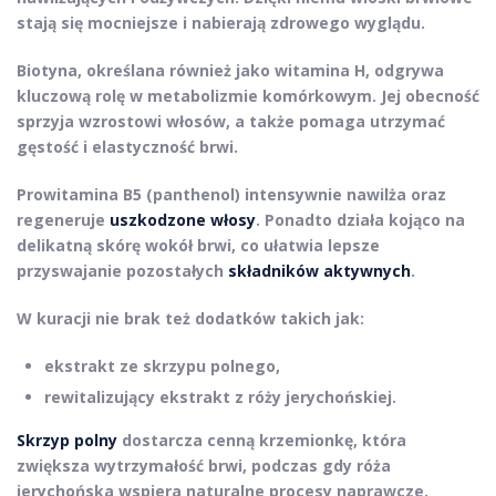
stają się mocniejsze i nabierają zdrowego wyglądu.
Biotyna
, określana również jako witamina H, odgrywa
kluczową rolę w metabolizmie komórkowym. Jej obecność
sprzyja wzrostowi włosów, a także pomaga utrzymać
gęstość i elastyczność brwi.
Prowitamina B5
(panthenol) intensywnie nawilża oraz
regeneruje
uszkodzone włosy
. Ponadto działa kojąco na
delikatną skórę wokół brwi, co ułatwia lepsze
przyswajanie pozostałych
składników aktywnych
.
W kuracji nie brak też dodatków takich jak:
ekstrakt ze skrzypu polnego
,
rewitalizujący ekstrakt z róży jerychońskiej
.
Skrzyp polny
dostarcza cenną krzemionkę, która
zwiększa wytrzymałość brwi, podczas gdy
róża
jerychońska
wspiera naturalne procesy naprawcze.