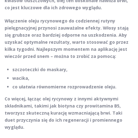
kwasów tłuszczowych, olej ten doskonale nawilża brwi,
co jest kluczowe dla ich zdrowego wyglądu.
Włączenie oleju rycynowego do codziennej rutyny
pielęgnacyjnej przynosi zauważalne efekty. Włosy stają
się grubsze oraz bardziej odporne na uszkodzenia. Aby
uzyskać optymalne rezultaty, warto stosować go przez
kilka tygodni. Najlepszym momentem na aplikację jest
wieczór przed snem – można to zrobić za pomocą:
szczoteczki do maskary,
wacika,
co ułatwia równomierne rozprowadzenie oleju.
Co więcej, łącząc
olej rycynowy
z innymi aktywnymi
składnikami, takimi jak
biotyna
czy
prowitamina B5
,
tworzysz skuteczną kurację wzmacniającą brwi. Taki
duet przyczynia się do ich regeneracji i promiennego
wyglądu.