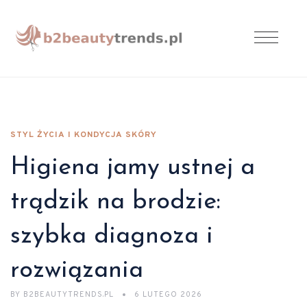
STYL ŻYCIA I KONDYCJA SKÓRY
Higiena jamy ustnej a
trądzik na brodzie:
szybka diagnoza i
rozwiązania
BY
B2BEAUTYTRENDS.PL
6 LUTEGO 2026