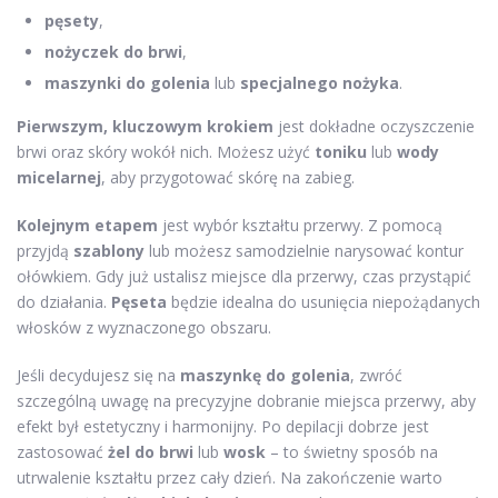
pęsety
,
nożyczek do brwi
,
maszynki do golenia
lub
specjalnego nożyka
.
Pierwszym, kluczowym krokiem
jest dokładne oczyszczenie
brwi oraz skóry wokół nich. Możesz użyć
toniku
lub
wody
micelarnej
, aby przygotować skórę na zabieg.
Kolejnym etapem
jest wybór kształtu przerwy. Z pomocą
przyjdą
szablony
lub możesz samodzielnie narysować kontur
ołówkiem. Gdy już ustalisz miejsce dla przerwy, czas przystąpić
do działania.
Pęseta
będzie idealna do usunięcia niepożądanych
włosków z wyznaczonego obszaru.
Jeśli decydujesz się na
maszynkę do golenia
, zwróć
szczególną uwagę na precyzyjne dobranie miejsca przerwy, aby
efekt był estetyczny i harmonijny. Po depilacji dobrze jest
zastosować
żel do brwi
lub
wosk
– to świetny sposób na
utrwalenie kształtu przez cały dzień. Na zakończenie warto