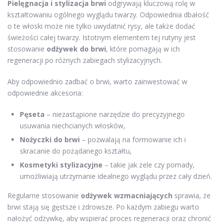
Pielęgnacja i stylizacja brwi
odgrywają kluczową rolę w
kształtowaniu ogólnego wyglądu twarzy. Odpowiednia dbałość
o te włoski może nie tylko uwydatnić rysy, ale także dodać
świeżości całej twarzy. Istotnym elementem tej rutyny jest
stosowanie
odżywek do brwi
, które pomagają w ich
regeneracji po różnych zabiegach stylizacyjnych.
Aby odpowiednio zadbać o brwi, warto zainwestować w
odpowiednie akcesoria:
Pęseta
– niezastąpione narzędzie do precyzyjnego
usuwania niechcianych włosków,
Nożyczki do brwi
– pozwalają na formowanie ich i
skracanie do pożądanego kształtu,
Kosmetyki stylizacyjne
– takie jak żele czy pomady,
umożliwiają utrzymanie idealnego wyglądu przez cały dzień.
Regularne stosowanie
odżywek wzmacniających
sprawia, że
brwi stają się gęstsze i zdrowsze. Po każdym zabiegu warto
nałożyć odżywkę, aby wspierać proces regeneracji oraz chronić