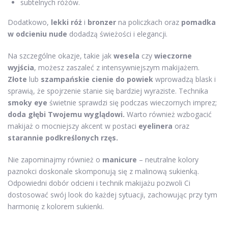
subtelnych różów.
Dodatkowo,
lekki róż
i
bronzer
na policzkach oraz
pomadka
w odcieniu nude
dodadzą świeżości i elegancji.
Na szczególne okazje, takie jak
wesela
czy
wieczorne
wyjścia
, możesz zaszaleć z intensywniejszym makijażem.
Złote
lub
szampańskie cienie do powiek
wprowadzą blask i
sprawią, że spojrzenie stanie się bardziej wyraziste. Technika
smoky eye
świetnie sprawdzi się podczas wieczornych imprez;
doda głębi Twojemu wyglądowi.
Warto również wzbogacić
makijaż o mocniejszy akcent w postaci
eyelinera
oraz
starannie podkreślonych rzęs.
Nie zapominajmy również o
manicure
– neutralne kolory
paznokci doskonale skomponują się z malinową sukienką.
Odpowiedni dobór odcieni i technik makijażu pozwoli Ci
dostosować swój look do każdej sytuacji, zachowując przy tym
harmonię z kolorem sukienki.