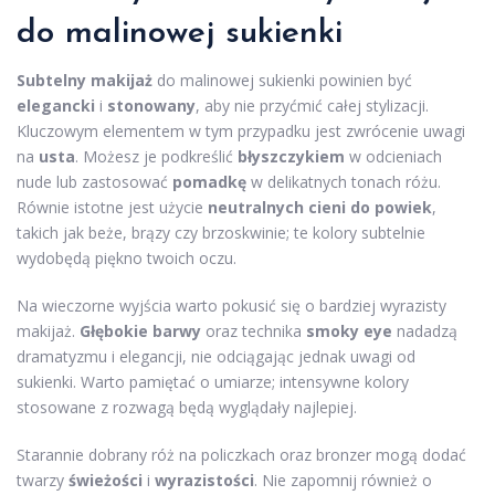
do malinowej sukienki
Subtelny makijaż
do malinowej sukienki powinien być
elegancki
i
stonowany
, aby nie przyćmić całej stylizacji.
Kluczowym elementem w tym przypadku jest zwrócenie uwagi
na
usta
. Możesz je podkreślić
błyszczykiem
w odcieniach
nude lub zastosować
pomadkę
w delikatnych tonach różu.
Równie istotne jest użycie
neutralnych cieni do powiek
,
takich jak beże, brązy czy brzoskwinie; te kolory subtelnie
wydobędą piękno twoich oczu.
Na wieczorne wyjścia warto pokusić się o bardziej wyrazisty
makijaż.
Głębokie barwy
oraz technika
smoky eye
nadadzą
dramatyzmu i elegancji, nie odciągając jednak uwagi od
sukienki. Warto pamiętać o umiarze; intensywne kolory
stosowane z rozwagą będą wyglądały najlepiej.
Starannie dobrany róż na policzkach oraz bronzer mogą dodać
twarzy
świeżości
i
wyrazistości
. Nie zapomnij również o