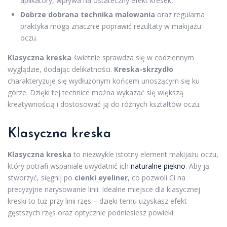
aplikatory, wpływa na ostateczny efekt kresek,
Dobrze dobrana technika malowania
oraz regularna
praktyka mogą znacznie poprawić rezultaty w makijażu
oczu.
Klasyczna kreska
świetnie sprawdza się w codziennym
wyglądzie, dodając delikatności.
Kreska-skrzydło
charakteryzuje się wydłużonym końcem unoszącym się ku
górze. Dzięki tej technice można wykazać się większą
kreatywnością i dostosować ją do różnych kształtów oczu.
Klasyczna kreska
Klasyczna kreska
to niezwykle istotny element makijażu oczu,
który potrafi wspaniale uwydatnić ich
naturalne piękno
. Aby ją
stworzyć, sięgnij po
cienki eyeliner
, co pozwoli Ci na
precyzyjne narysowanie linii. Idealne miejsce dla klasycznej
kreski to tuż przy linii rzęs – dzięki temu uzyskasz efekt
gęstszych rzęs oraz optycznie podniesiesz powieki.