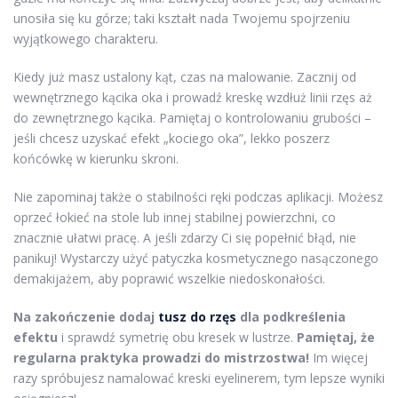
unosiła się ku górze; taki kształt nada Twojemu spojrzeniu
wyjątkowego charakteru.
Kiedy już masz ustalony kąt, czas na malowanie. Zacznij od
wewnętrznego kącika oka i prowadź kreskę wzdłuż linii rzęs aż
do zewnętrznego kącika. Pamiętaj o kontrolowaniu grubości –
jeśli chcesz uzyskać efekt „kociego oka”, lekko poszerz
końcówkę w kierunku skroni.
Nie zapominaj także o stabilności ręki podczas aplikacji. Możesz
oprzeć łokieć na stole lub innej stabilnej powierzchni, co
znacznie ułatwi pracę. A jeśli zdarzy Ci się popełnić błąd, nie
panikuj! Wystarczy użyć patyczka kosmetycznego nasączonego
demakijażem, aby poprawić wszelkie niedoskonałości.
Na zakończenie dodaj
tusz do rzęs
dla podkreślenia
efektu
i sprawdź symetrię obu kresek w lustrze.
Pamiętaj, że
regularna praktyka prowadzi do mistrzostwa!
Im więcej
razy spróbujesz namalować kreski eyelinerem, tym lepsze wyniki