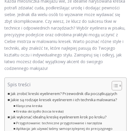
Każda miłośniczka makijażu wie, że idealnie narysowana kreska
potrafi zdziałać cuda, podkreślając urodę i dodając pewności
siebie. Jednak dla wielu osób to wyzwanie może wydawać się
zbyt skomplikowane. Czy wiesz, że klucz do sukcesu tkwi w
technice i odpowiednich narzędziach? Wybór eyelinera w pisaku,
precyzyjne podejście oraz odrobina praktyki mogą uczynić z
Ciebie mistrza w malowaniu kresek. Warto poznać różne style i
techniki, aby znaleźć te, które najlepiej pasują do Twojego
kształtu oczu i indywidualnego stylu. Zainspiruj się i odkryj, jak
łatwo możesz dodać wyjątkowy akcent do swojego
codziennego makijażu!
Spis treści
Jak zrobić kreski eyelinerem? Przewodnik dla początkujących
Jakie są rodzaje kresek eyelinerem i ich technika malowania?
Klasyczna kreska
Kreska-skrzydło (kocia kreska)
Jak wykonać idealną kreskę eyelinerem krok po kroku?
Przygotowanie: techniczne przygotowanie i narzędzia
Aplikacja: jak używać taśmy samoprzylepnej do precyzyjnego