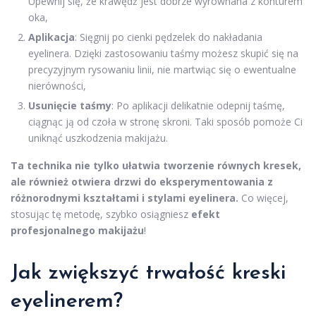
Upewnij się, że krawędź jest dobrze wyrównana z konturem
oka,
Aplikacja
: Sięgnij po cienki pędzelek do nakładania
eyelinera. Dzięki zastosowaniu taśmy możesz skupić się na
precyzyjnym rysowaniu linii, nie martwiąc się o ewentualne
nierówności,
Usunięcie taśmy
: Po aplikacji delikatnie odepnij taśmę,
ciągnąc ją od czoła w stronę skroni. Taki sposób pomoże Ci
uniknąć uszkodzenia makijażu.
Ta technika nie tylko ułatwia tworzenie równych kresek,
ale również otwiera drzwi do eksperymentowania z
różnorodnymi kształtami i stylami eyelinera.
Co więcej,
stosując tę metodę, szybko osiągniesz
efekt
profesjonalnego makijażu
!
Jak zwiększyć trwałość kreski
eyelinerem?