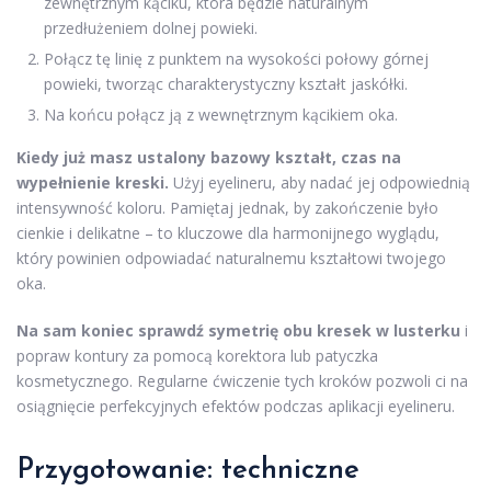
zewnętrznym kąciku, która będzie naturalnym
przedłużeniem dolnej powieki.
Połącz tę linię z punktem na wysokości połowy górnej
powieki, tworząc charakterystyczny kształt jaskółki.
Na końcu połącz ją z wewnętrznym kącikiem oka.
Kiedy już masz ustalony bazowy kształt, czas na
wypełnienie kreski.
Użyj eyelineru, aby nadać jej odpowiednią
intensywność koloru. Pamiętaj jednak, by zakończenie było
cienkie i delikatne – to kluczowe dla harmonijnego wyglądu,
który powinien odpowiadać naturalnemu kształtowi twojego
oka.
Na sam koniec sprawdź symetrię obu kresek w lusterku
i
popraw kontury za pomocą korektora lub patyczka
kosmetycznego. Regularne ćwiczenie tych kroków pozwoli ci na
osiągnięcie perfekcyjnych efektów podczas aplikacji eyelineru.
Przygotowanie: techniczne