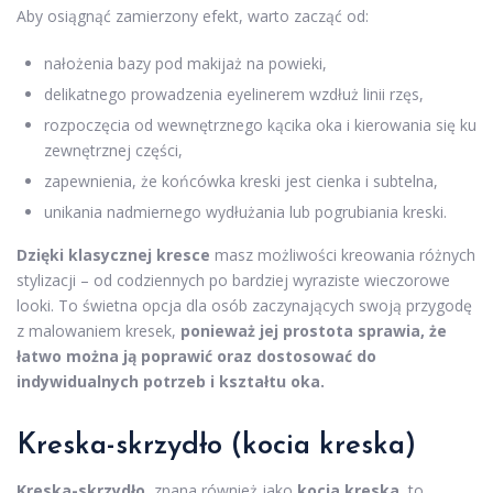
Aby osiągnąć zamierzony efekt, warto zacząć od:
nałożenia bazy pod makijaż na powieki,
delikatnego prowadzenia eyelinerem wzdłuż linii rzęs,
rozpoczęcia od wewnętrznego kącika oka i kierowania się ku
zewnętrznej części,
zapewnienia, że końcówka kreski jest cienka i subtelna,
unikania nadmiernego wydłużania lub pogrubiania kreski.
Dzięki klasycznej kresce
masz możliwości kreowania różnych
stylizacji – od codziennych po bardziej wyraziste wieczorowe
looki. To świetna opcja dla osób zaczynających swoją przygodę
z malowaniem kresek,
ponieważ jej prostota sprawia, że
łatwo można ją poprawić oraz dostosować do
indywidualnych potrzeb i kształtu oka.
Kreska-skrzydło (kocia kreska)
Kreska-skrzydło
, znana również jako
kocia kreska
, to