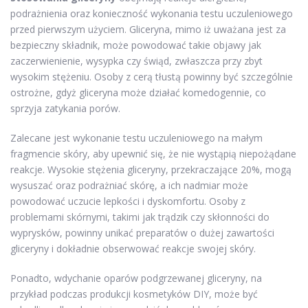
podrażnienia oraz konieczność wykonania testu uczuleniowego
przed pierwszym użyciem. Gliceryna, mimo iż uważana jest za
bezpieczny składnik, może powodować takie objawy jak
zaczerwienienie, wysypka czy świąd, zwłaszcza przy zbyt
wysokim stężeniu. Osoby z cerą tłustą powinny być szczególnie
ostrożne, gdyż gliceryna może działać komedogennie, co
sprzyja zatykania porów.
Zalecane jest wykonanie testu uczuleniowego na małym
fragmencie skóry, aby upewnić się, że nie wystąpią niepożądane
reakcje. Wysokie stężenia gliceryny, przekraczające 20%, mogą
wysuszać oraz podrażniać skórę, a ich nadmiar może
powodować uczucie lepkości i dyskomfortu. Osoby z
problemami skórnymi, takimi jak trądzik czy skłonności do
wyprysków, powinny unikać preparatów o dużej zawartości
gliceryny i dokładnie obserwować reakcje swojej skóry.
Ponadto, wdychanie oparów podgrzewanej gliceryny, na
przykład podczas produkcji kosmetyków DIY, może być