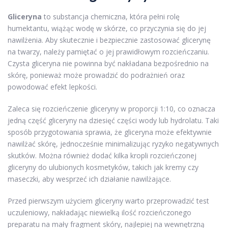
Gliceryna
to substancja chemiczna, która pełni rolę
humektantu, wiążąc wodę w skórze, co przyczynia się do jej
nawilżenia. Aby skutecznie i bezpiecznie zastosować glicerynę
na twarzy, należy pamiętać o jej prawidłowym rozcieńczaniu.
Czysta gliceryna nie powinna być nakładana bezpośrednio na
skórę, ponieważ może prowadzić do podrażnień oraz
powodować efekt lepkości.
Zaleca się rozcieńczenie gliceryny w proporcji 1:10, co oznacza
jedną część gliceryny na dziesięć części wody lub hydrolatu. Taki
sposób przygotowania sprawia, że gliceryna może efektywnie
nawilżać skórę, jednocześnie minimalizując ryzyko negatywnych
skutków. Można również dodać kilka kropli rozcieńczonej
gliceryny do ulubionych kosmetyków, takich jak kremy czy
maseczki, aby wesprzeć ich działanie nawilżające.
Przed pierwszym użyciem gliceryny warto przeprowadzić test
uczuleniowy, nakładając niewielką ilość rozcieńczonego
preparatu na mały fragment skóry, najlepiej na wewnętrzną