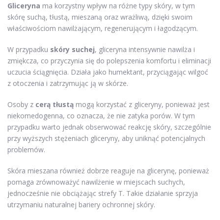
Gliceryna
ma korzystny wpływ na różne typy skóry, w tym
skórę suchą, tłustą, mieszaną oraz wrażliwą, dzięki swoim
właściwościom nawilżającym, regenerującym i łagodzącym.
W przypadku
skóry suchej
, gliceryna intensywnie nawilża i
zmiękcza, co przyczynia się do polepszenia komfortu i eliminacji
uczucia ściągnięcia. Działa jako humektant, przyciągając wilgoć
z otoczenia i zatrzymując ją w skórze.
Osoby z
cerą tłustą
mogą korzystać z gliceryny, ponieważ jest
niekomedogenna, co oznacza, że nie zatyka porów. W tym
przypadku warto jednak obserwować reakcję skóry, szczególnie
przy wyższych stężeniach gliceryny, aby uniknąć potencjalnych
problemów.
Skóra mieszana również dobrze reaguje na glicerynę, ponieważ
pomaga zrównoważyć nawilżenie w miejscach suchych,
jednocześnie nie obciążając strefy T. Takie działanie sprzyja
utrzymaniu naturalnej bariery ochronnej skóry.