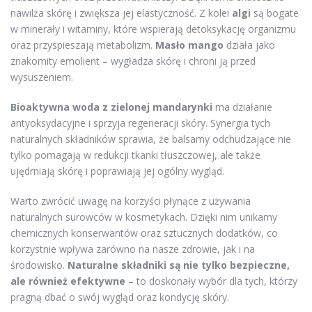
nawilża skórę i zwiększa jej elastyczność. Z kolei
algi
są bogate
w minerały i witaminy, które wspierają detoksykację organizmu
oraz przyspieszają metabolizm.
Masło mango
działa jako
znakomity emolient – wygładza skórę i chroni ją przed
wysuszeniem.
Bioaktywna woda z zielonej mandarynki
ma działanie
antyoksydacyjne i sprzyja regeneracji skóry. Synergia tych
naturalnych składników sprawia, że balsamy odchudzające nie
tylko pomagają w redukcji tkanki tłuszczowej, ale także
ujędrniają skórę i poprawiają jej ogólny wygląd.
Warto zwrócić uwagę na korzyści płynące z używania
naturalnych surowców w kosmetykach. Dzięki nim unikamy
chemicznych konserwantów oraz sztucznych dodatków, co
korzystnie wpływa zarówno na nasze zdrowie, jak i na
środowisko.
Naturalne składniki są nie tylko bezpieczne,
ale również efektywne
– to doskonały wybór dla tych, którzy
pragną dbać o swój wygląd oraz kondycję skóry.