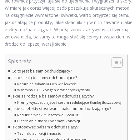
ale również przyczyniają się do ujędrnienia i wygładzenia skóry.
W miarę jak coraz więcej osób poszukuje skutecznych metod
na osiągnięcie wymarzonej sylwetki, warto przyjrzeć się temu,
jak działają te produkty, jakie składniki są w nich zawarte i jakie
efekty można osiągnąć. W połączeniu z aktywnością fizyczną i
zdrową dietą, balsamy te mogą stać się cennym wsparciem w
drodze do lepszej wersji siebie.
Spis treści
Co to jest balsam odchudzający?
Jak działają balsamy odchudzające?
Naturalne składniki i ich właściwości
Witamina C i E, kolagen oraz antyoksydanty
Jakie są rodzaje balsamów odchudzających?
Kremy wyszczuplające i serum redukujące tkankę tłuszczową
Jakie są efekty stosowania balsamu odchudzającego?
Redukcja tkanki tłuszczowej i cellulitu
Ujędrnianie skóry i poprawa kondycji
Jak stosować balsam odchudzający?
Techniki aplikacji i masażu
Systematyczność i regularne stosowanie