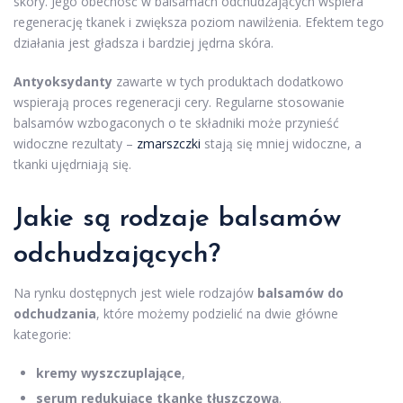
skóry. Jego obecność w balsamach odchudzających wspiera
regenerację tkanek i zwiększa poziom nawilżenia. Efektem tego
działania jest gładsza i bardziej jędrna skóra.
Antyoksydanty
zawarte w tych produktach dodatkowo
wspierają proces regeneracji cery. Regularne stosowanie
balsamów wzbogaconych o te składniki może przynieść
widoczne rezultaty –
zmarszczki
stają się mniej widoczne, a
tkanki ujędrniają się.
Jakie są rodzaje balsamów
odchudzających?
Na rynku dostępnych jest wiele rodzajów
balsamów do
odchudzania
, które możemy podzielić na dwie główne
kategorie:
kremy wyszczuplające
,
serum redukujące tkankę tłuszczową
.