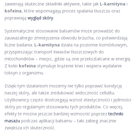
zawierają skuteczne składniki aktywne, takie jak
L-karnityna
i
kofeina
, które wspomagają proces spalania tłuszczu oraz
poprawiają
wygląd skóry
.
Systematyczne stosowanie balsamów może prowadzić do
zauważalnego zmniejszenia obwodu brzucha, co potwierdzają
liczne badania.
L-karnityna
działa na poziomie komórkowym,
przyspieszając transport kwasów tłuszczowych do
mitochondriów – miejsc, gdzie są one przekształcane w energię.
Z kolei
kofeina
stymuluje krążenie krwi i wspiera wydalanie
toksyn z organizmu.
Dzięki tym działaniom możemy nie tylko poprawić kondycję
naszej skóry, ale także zredukować widoczność cellulitu.
Użytkownicy często dostrzegają wzrost elastyczności i jędrności
skóry po regularnym stosowaniu tych produktów. Co więcej,
efekty te można jeszcze bardziej wzmocnić poprzez
techniki
masażu
podczas aplikacji balsamu – taki zabieg znacznie
zwiększa ich skuteczność.