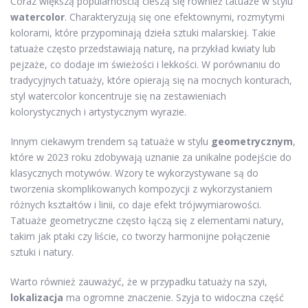
Coraz większą popularnością cieszą się również tatuaże w stylu
watercolor
. Charakteryzują się one efektownymi, rozmytymi
kolorami, które przypominają dzieła sztuki malarskiej. Takie
tatuaże często przedstawiają naturę, na przykład kwiaty lub
pejzaże, co dodaje im świeżości i lekkości. W porównaniu do
tradycyjnych tatuaży, które opierają się na mocnych konturach,
styl watercolor koncentruje się na zestawieniach
kolorystycznych i artystycznym wyrazie.
Innym ciekawym trendem są tatuaże w stylu
geometrycznym
,
które w 2023 roku zdobywają uznanie za unikalne podejście do
klasycznych motywów. Wzory te wykorzystywane są do
tworzenia skomplikowanych kompozycji z wykorzystaniem
różnych kształtów i linii, co daje efekt trójwymiarowości.
Tatuaże geometryczne często łączą się z elementami natury,
takim jak ptaki czy liście, co tworzy harmonijne połączenie
sztuki i natury.
Warto również zauważyć, że w przypadku tatuaży na szyi,
lokalizacja
ma ogromne znaczenie. Szyja to widoczna część