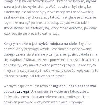
uwagę na kilka kluczowych kwestii. Przede wszystkim,
wybór
wzoru
jest niezwykle istotny. Wzór powinien być nie tylko
estetyczny, ale także spójny z twoim stylem i osobowością.
Zastanów się, czy chcesz, aby tatuaż miał głębsze znaczenie,
czy może ma być po prostu ozdobą. Często warto także
skonsultować się z tatuażystą, który może doradzić, jak dany
wzór będzie się prezentował na szyi.
Kolejnym krokiem jest
wybór miejsca na ciele
. Szyja to
obszar, który przyciąga wzrok i jest mocno eksponowany,
dlatego zaleca się staranne przemyślenie, gdzie dokładnie ma
się znajdować tatuaż. Możesz pomyśleć o miejscach takich jak
bok szyi, tył, czy nawet okolice przedniej części. Każde z tych
miejsc ma swoje zalety i może w różny sposób wpływać na to,
jak postrzegany jest tatuaż przez innych.
Ważnym aspektem jest również
higiena i bezpieczeństwo
podczas
zabiegu
. Upewnij się, że wybierasz tatuażystę z
doświadczeniem i dobrymi referencjami. Profesjonalista
powinien pracować w czystych warunkach, używając