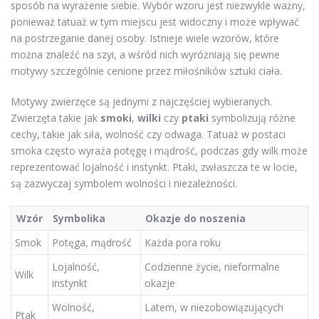
sposób na wyrażenie siebie. Wybór wzoru jest niezwykle ważny,
ponieważ tatuaż w tym miejscu jest widoczny i może wpływać
na postrzeganie danej osoby. Istnieje wiele wzorów, które
można znaleźć na szyi, a wśród nich wyróżniają się pewne
motywy szczególnie cenione przez miłośników sztuki ciała.
Motywy zwierzęce są jednymi z najczęściej wybieranych.
Zwierzęta takie jak
smoki
,
wilki
czy
ptaki
symbolizują różne
cechy, takie jak siła, wolność czy odwaga. Tatuaż w postaci
smoka często wyraża potęgę i mądrość, podczas gdy wilk może
reprezentować lojalność i instynkt. Ptaki, zwłaszcza te w locie,
są zazwyczaj symbolem wolności i niezależności.
Wzór
Symbolika
Okazje do noszenia
Smok
Potęga, mądrość
Każda pora roku
Lojalność,
Codzienne życie, nieformalne
Wilk
instynkt
okazje
Wolność,
Latem, w niezobowiązujących
Ptak