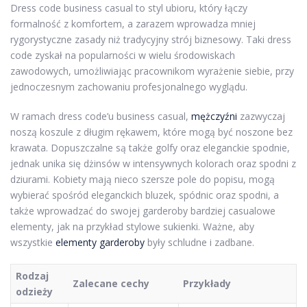
Dress code business casual to styl ubioru, który łączy
formalność z komfortem, a zarazem wprowadza mniej
rygorystyczne zasady niż tradycyjny strój biznesowy. Taki dress
code zyskał na popularności w wielu środowiskach
zawodowych, umożliwiając pracownikom wyrażenie siebie, przy
jednoczesnym zachowaniu profesjonalnego wyglądu.
W ramach dress code’u business casual,
mężczyźni
zazwyczaj
noszą koszule z długim rękawem, które mogą być noszone bez
krawata. Dopuszczalne są także golfy oraz eleganckie spodnie,
jednak unika się dżinsów w intensywnych kolorach oraz spodni z
dziurami. Kobiety mają nieco szersze pole do popisu, mogą
wybierać spośród eleganckich bluzek, spódnic oraz spodni, a
także wprowadzać do swojej garderoby bardziej casualowe
elementy, jak na przykład stylowe sukienki. Ważne, aby
wszystkie
elementy garderoby
były schludne i zadbane.
Rodzaj
Zalecane cechy
Przykłady
odzieży