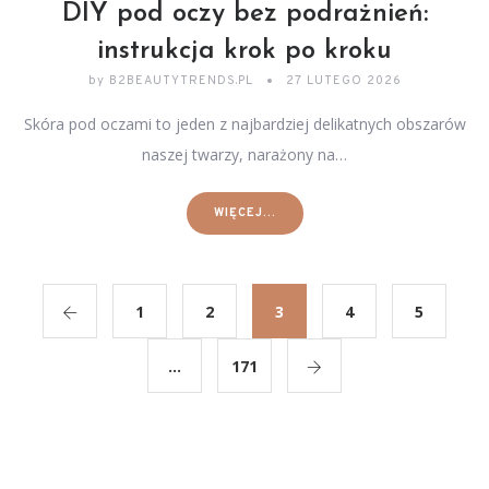
DIY pod oczy bez podrażnień:
instrukcja krok po kroku
by
B2BEAUTYTRENDS.PL
27 LUTEGO 2026
Skóra pod oczami to jeden z najbardziej delikatnych obszarów
naszej twarzy, narażony na…
WIĘCEJ...
1
2
3
4
5
…
171