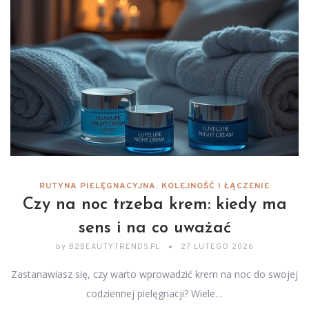
RUTYNA PIELĘGNACYJNA: KOLEJNOŚĆ I ŁĄCZENIE
Czy na noc trzeba krem: kiedy ma
sens i na co uważać
by
B2BEAUTYTRENDS.PL
27 LUTEGO 2026
Zastanawiasz się, czy warto wprowadzić krem na noc do swojej
codziennej pielęgnacji? Wiele…