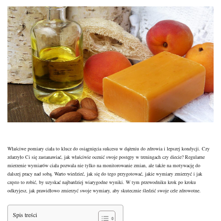
Właściwe pomiary ciała to klucz do osiągnięcia sukcesu w dążeniu do zdrowia i lepszej kondycji. Czy
zdarzyło Ci się zastanawiać, jak właściwie ocenić swoje postępy w treningach czy diecie? Regularne
mierzenie wymiarów ciała pozwala nie tylko na monitorowanie zmian, ale także na motywację do
dalszej pracy nad sobą. Warto wiedzieć, jak się do tego przygotować, jakie wymiary zmierzyć i jak
często to robić, by uzyskać najbardziej wiarygodne wyniki. W tym przewodniku krok po kroku
odkryjesz, jak prawidłowo zmierzyć swoje wymiary, aby skutecznie śledzić swoje cele zdrowotne.
Spis treści