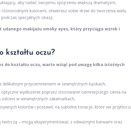
grubiający, aby nadać swojemu spojrzeniu większą dramatyzm,
z różnorodnymi kolorami, otwierasz sobie drzwi do tworzenia wielu
i podczas specjalnych okazji.
 udanego makijażu smoky eyes, który przyciąga wzrok i
 kształtu oczu?
 do kształtu oczu, warto wziąć pod uwagę kilka istotnych
ę z delikatnym przyciemnieniem w zewnętrznych kącikach,
h optyczne wydłużenie poprzez stosowanie ciemniejszego cienia na
ch odcieni w wewnętrznych zakamarkach,
sywnych kolorów i postawić na subtelne tonacje, które nie przytłocz
 twórczą – mogą eksperymentować z odważnymi barwami oraz