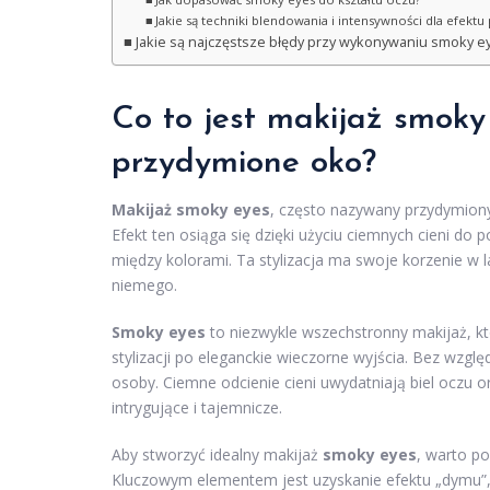
Jakie są techniki blendowania i intensywności dla efektu
Jakie są najczęstsze błędy przy wykonywaniu smoky eye
Co to jest makijaż smoky
przydymione oko?
Makijaż smoky eyes
, często nazywany przydymionym
Efekt ten osiąga się dzięki użyciu ciemnych cieni do 
między kolorami. Ta stylizacja ma swoje korzenie w 
niemego.
Smoky eyes
to niezwykle wszechstronny makijaż, k
stylizacji po eleganckie wieczorne wyjścia. Bez wzglę
osoby. Ciemne odcienie cieni uwydatniają biel oczu or
intrygujące i tajemnicze.
Aby stworzyć idealny makijaż
smoky eyes
, warto po
Kluczowym elementem jest uzyskanie efektu „dymu”, k