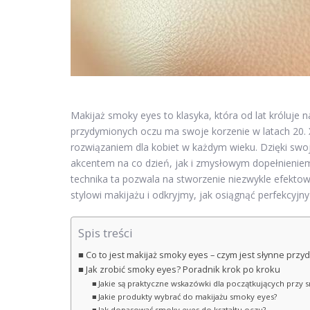
Makijaż smoky eyes to klasyka, która od lat króluje 
przydymionych oczu ma swoje korzenie w latach 20. 
rozwiązaniem dla kobiet w każdym wieku. Dzięki sw
akcentem na co dzień, jak i zmysłowym dopełnieniem 
technika ta pozwala na stworzenie niezwykle efektown
stylowi makijażu i odkryjmy, jak osiągnąć perfekcyjny
Spis treści
Co to jest makijaż smoky eyes – czym jest słynne prz
Jak zrobić smoky eyes? Poradnik krok po kroku
Jakie są praktyczne wskazówki dla początkujących przy 
Jakie produkty wybrać do makijażu smoky eyes?
Jak dopasować smoky eyes do kształtu oczu?