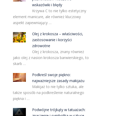
wskazówki i błędy
Krzywa C to nie tylko estetyczny
element manicure, ale również kluczowy
aspekt zapewniający …
Olej z krokosza – właściwości,
b
zastosowanie i korzyści
zdrowotne
Olej z krokosza, znany również
jako olej z nasion krokosza barwierskiego, to
skarb …
Podkreśl swoje piękno:
najważniejsze zasady makijażu
Makijaż to nie tylko sztuka, ale
także sposób na podkreślenie naturalnego
piękna i …
Podwójne trójkąty w tatuażach:
znaczenie i symbolika w sztuce