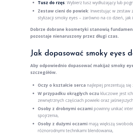
Tusz do rzęs
: Wybierz tusz wydłużający lub po
Zestaw cieni do powiek
: Inwestując w zestaw 
stylizacji smoky eyes – zarówno na co dzień, jak 
Dobrze dobrane kosmetyki stanowią fundament
pozostaje nienaruszony przez długi czas.
Jak dopasować smoky eyes do
Aby odpowiednio dopasować makijaż smoky eyes
szczegółów.
Oczy o kształcie serca
najlepiej prezentują si
W przypadku okrągłych oczu
kluczowe jest ic
zewnętrznych częściach powieki oraz jaśniejszy
Osoby z drobnymi oczami
powinny unikać inten
spojrzenia,
Osoby z dużymi oczami
mają większą swobodę
różnorodnymi technikami blendowania,