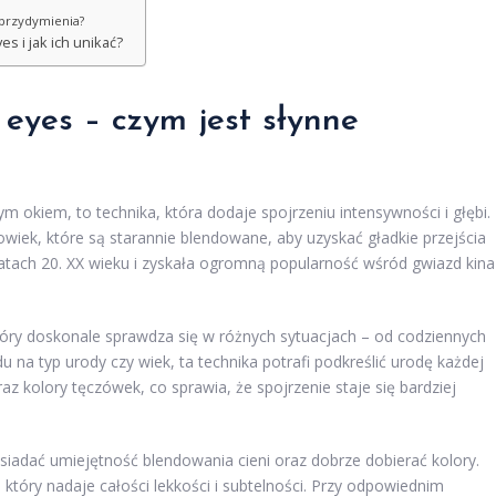
 przydymienia?
s i jak ich unikać?
 eyes – czym jest słynne
 okiem, to technika, która dodaje spojrzeniu intensywności i głębi.
powiek, które są starannie blendowane, aby uzyskać gładkie przejścia
latach 20. XX wieku i zyskała ogromną popularność wśród gwiazd kina
tóry doskonale sprawdza się w różnych sytuacjach – od codziennych
du na typ urody czy wiek, ta technika potrafi podkreślić urodę każdej
az kolory tęczówek, co sprawia, że spojrzenie staje się bardziej
siadać umiejętność blendowania cieni oraz dobrze dobierać kolory.
tóry nadaje całości lekkości i subtelności. Przy odpowiednim