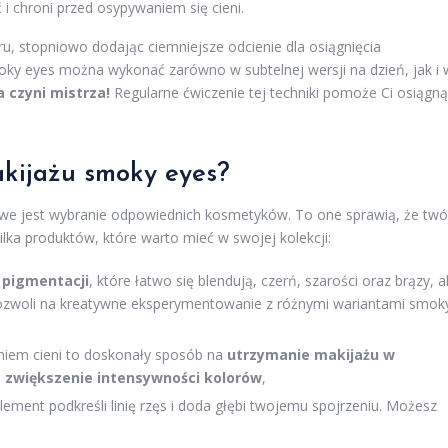
i chroni przed osypywaniem się cieni.
oru, stopniowo dodając ciemniejsze odcienie dla osiągnięcia
ky eyes można wykonać zarówno w subtelnej wersji na dzień, jak i 
 czyni mistrza!
Regularne ćwiczenie tej techniki pomoże Ci osiągn
kijażu smoky eyes?
owe jest wybranie odpowiednich kosmetyków. To one sprawią, że twó
kilka produktów, które warto mieć w swojej kolekcji:
 pigmentacji
, które łatwo się blendują, czerń, szarości oraz brązy, a
pozwoli na kreatywne eksperymentowanie z różnymi wariantami smok
niem cieni to doskonały sposób na
utrzymanie makijażu w
a
zwiększenie intensywności kolorów
,
lement podkreśli linię rzęs i doda głębi twojemu spojrzeniu. Możesz