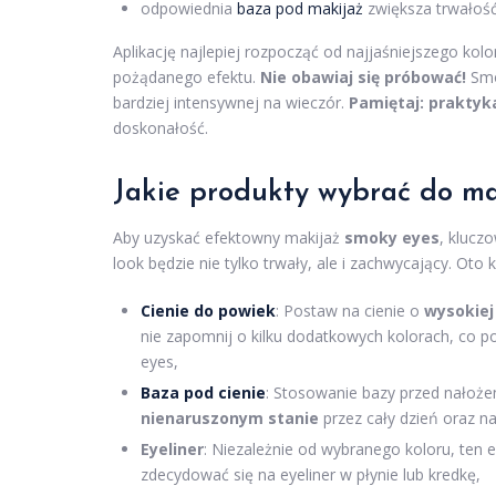
odpowiednia
baza pod makijaż
zwiększa trwałość 
Aplikację najlepiej rozpocząć od najjaśniejszego kol
pożądanego efektu.
Nie obawiaj się próbować!
Smo
bardziej intensywnej na wieczór.
Pamiętaj: praktyka
doskonałość.
Jakie produkty wybrać do ma
Aby uzyskać efektowny makijaż
smoky eyes
, klucz
look będzie nie tylko trwały, ale i zachwycający. Oto 
Cienie do powiek
: Postaw na cienie o
wysokiej
nie zapomnij o kilku dodatkowych kolorach, co 
eyes,
Baza pod cienie
: Stosowanie bazy przed nałoże
nienaruszonym stanie
przez cały dzień oraz n
Eyeliner
: Niezależnie od wybranego koloru, ten e
zdecydować się na eyeliner w płynie lub kredkę,