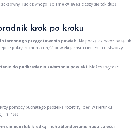
i seksowny. Nic dziwnego, że
smoky eyes
cieszy się tak dużą
oradnik krok po kroku
d starannego przygotowania powiek.
Na początek nałóż bazę lu
stępnie pokryj ruchomą część powieki jasnym cieniem, co stworzy
cienia do podkreślenia załamania powieki.
Możesz wybrać:
. Przy pomocy puchatego pędzelka rozetrzyj cień w kierunku
linii rzęs.
 cieniem lub kredką – ich zblendowanie nada całości